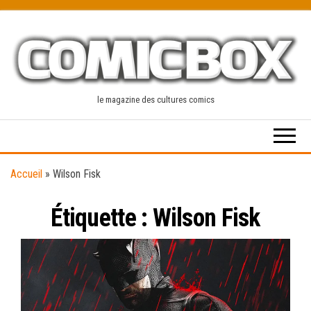
Skip
to
the
content
le magazine des cultures comics
Accueil
»
Wilson Fisk
Étiquette :
Wilson Fisk