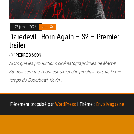
27 janvier 2026
Non
Daredevil : Born Again – S2 – Premier
trailer
Par
PIERRE BISSON
Alors que les productions cinématographiques de Marvel
Studios seront à l’honneur dimanche prochain lors de la mi-
temps du Superbowl, Kevin…
Fièrement propulsé par
WordPress
|
Thème :
Envo Magazine