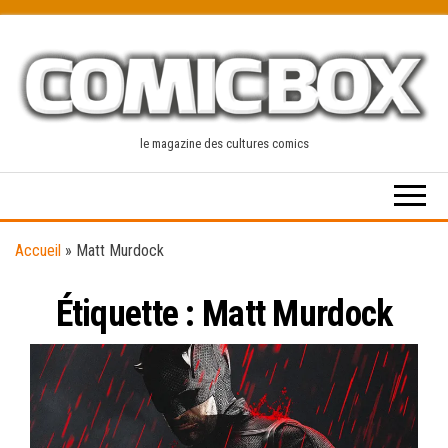
Skip
to
the
content
le magazine des cultures comics
Accueil
»
Matt Murdock
Étiquette :
Matt Murdock