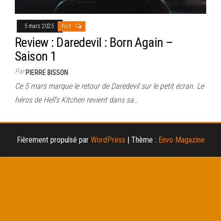
5 mars 2025
Non
Review : Daredevil : Born Again –
Saison 1
Par
PIERRE BISSON
Ce 5 mars marque le retour de Daredevil sur le petit écran. Le
héros de Hell’s Kitchen revient dans sa…
Fièrement propulsé par
WordPress
|
Thème :
Envo Magazine