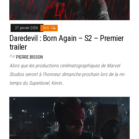
27 janvier 2026
Non
Daredevil : Born Again – S2 – Premier
trailer
Par
PIERRE BISSON
Alors que les productions cinématographiques de Marvel
Studios seront à l’honneur dimanche prochain lors de la mi-
temps du Superbowl, Kevin…