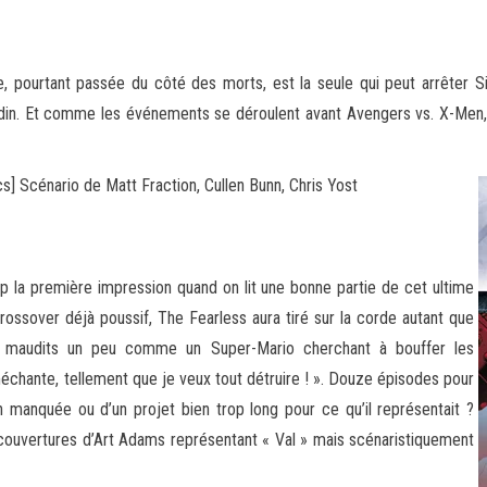
ie, pourtant passée du côté des morts, est la seule qui peut arrêter 
Odin. Et comme les événements se déroulent avant
Avengers vs. X-Men,
s] Scénario de Matt Fraction, Cullen Bunn, Chris Yost
up la première impression quand on lit une bonne partie de cet ultime
crossover déjà poussif, The Fearless aura tiré sur la corde autant que
ux maudits un peu comme un Super-Mario cherchant à bouffer les
chante, tellement que je veux tout détruire ! ». Douze épisodes pour
on manquée ou d’un projet bien trop long pour ce qu’il représentait ?
s couvertures d’Art Adams représentant « Val » mais scénaristiquement