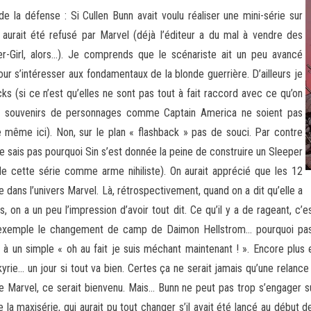
de la défense : Si Cullen Bunn avait voulu réaliser une mini-série sur
jet aurait été refusé par Marvel (déjà l’éditeur a du mal à vendre des
irl, alors…). Je comprends que le scénariste ait un peu avancé
r s’intéresser aux fondamentaux de la blonde guerrière. D’ailleurs je
s (si ce n’est qu’elles ne sont pas tout à fait raccord avec ce qu’on
les souvenirs de personnages comme Captain America ne soient pas
 même ici). Non, sur le plan « flashback » pas de souci. Par contre
 ne sais pas pourquoi Sin s’est donnée la peine de construire un Sleeper
de cette série comme arme nihiliste). On aurait apprécié que les 12
 dans l’univers Marvel. Là, rétrospectivement, quand on a dit qu’elle a
n a un peu l’impression d’avoir tout dit. Ce qu’il y a de rageant, c’e
ar exemple le changement de camp de Daimon Hellstrom… pourquoi pas d
 à un simple « oh au fait je suis méchant maintenant ! ». Encore plus 
kyrie… un jour si tout va bien. Certes ça ne serait jamais qu’une relan
Marvel, ce serait bienvenu. Mais… Bunn ne peut pas trop s’engager sur
 la maxisérie, qui aurait pu tout changer s’il avait été lancé au début 