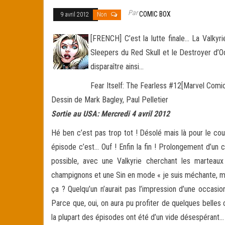
Par
COMIC BOX
9 avril 2012
Non
[FRENCH] C’est la lutte finale… La Valkyr
Sleepers du Red Skull et le Destroyer d’
disparaître ainsi…
Fear Itself: The Fearless #12[Marvel Comic
Dessin de Mark Bagley, Paul Pelletier
Sortie au USA: Mercredi 4 avril 2012
Hé ben c’est pas trop tot ! Désolé mais là pour le co
épisode c’est… Ouf ! Enfin la fin ! Prolongement d’un 
possible, avec une Valkyrie cherchant les martea
champignons et une Sin en mode « je suis méchante, mé
ça ? Quelqu’un n’aurait pas l’impression d’une occasi
Parce que, oui, on aura pu profiter de quelques belle
la plupart des épisodes ont été d’un vide désespérant…