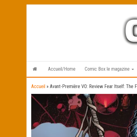
Skip
to
the
content
Accueil/Home
Comic Box le magazine
Accueil
»
Avant-Première VO: Review Fear Itself: The 