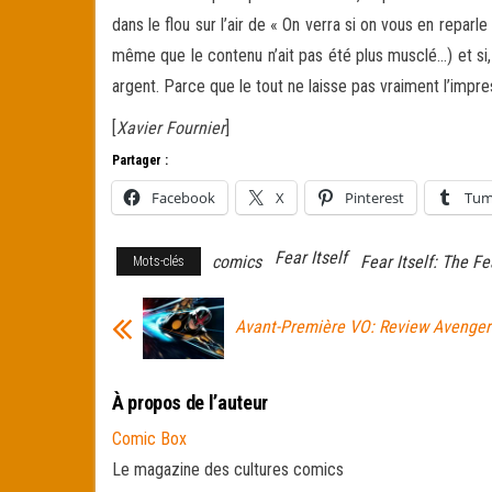
dans le flou sur l’air de « On verra si on vous en repar
même que le contenu n’ait pas été plus musclé…) et si, 
argent. Parce que le tout ne laisse pas vraiment l’impre
[
Xavier Fournier
]
Partager :
Facebook
X
Pinterest
Tum
Fear Itself
comics
Fear Itself: The Fe
Mots-clés
Avant-Première VO: Review Avenger
À propos de l’auteur
Comic Box
Le magazine des cultures comics