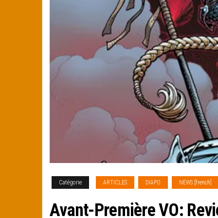
Catégorie
ARTICLES
DIAPO
NEWS [french]
Avant-Première VO: Revie