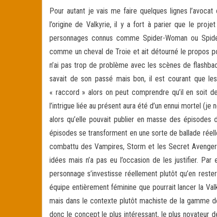
Pour autant je vais me faire quelques lignes l’avocat 
l’origine de Valkyrie, il y a fort à parier que le pro
personnages connus comme Spider-Woman ou Spider-G
comme un cheval de Troie et ait détourné le propos pou
n’ai pas trop de problème avec les scènes de flashback
savait de son passé mais bon, il est courant que 
« raccord » alors on peut comprendre qu’il en soit de
l’intrigue liée au présent aura été d’un ennui mortel (je
alors qu’elle pouvait publier en masse des épisodes 
épisodes se transforment en une sorte de ballade réelle
combattu des Vampires, Storm et les Secret Avengers, o
idées mais n’a pas eu l’occasion de les justifier. P
personnage s’investisse réellement plutôt qu’en rester
équipe entièrement féminine que pourrait lancer la Val
mais dans le contexte plutôt machiste de la gamme de 
donc le concept le plus intéressant, le plus novateur de