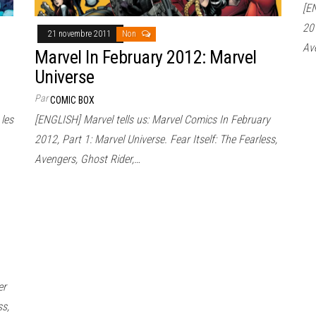
[E
201
21 novembre 2011
Non
Av
Marvel In February 2012: Marvel
Universe
Par
COMIC BOX
les
[ENGLISH] Marvel tells us: Marvel Comics In February
2012, Part 1: Marvel Universe. Fear Itself: The Fearless,
Avengers, Ghost Rider,…
er
ss,