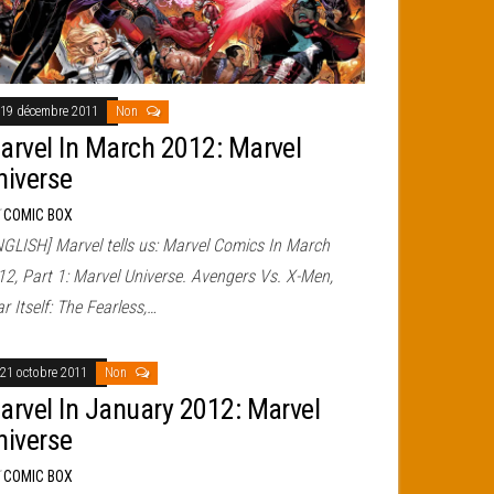
19 décembre 2011
Non
arvel In March 2012: Marvel
niverse
r
COMIC BOX
NGLISH] Marvel tells us: Marvel Comics In March
12, Part 1: Marvel Universe. Avengers Vs. X-Men,
r Itself: The Fearless,…
21 octobre 2011
Non
arvel In January 2012: Marvel
niverse
r
COMIC BOX