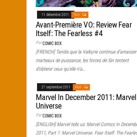
11 décembre 2011
Non
Avant-Première VO: Review Fear
Itself: The Fearless #4
Par
COMIC BOX
[FRENCH] Tandis que la Valkyrie continue d’amasser 
marteaux de puissance, les forces de Sin tentent
d’obtenir ceux qu’elle n’a…
27 septembre 2011
Non
Marvel In December 2011: Marvel
Universe
Par
COMIC BOX
[ENGLISH] Marvel tells us: Marvel Comics In Decemb
2011, Part 1: Marvel Universe. Fear Itself: The Fearle