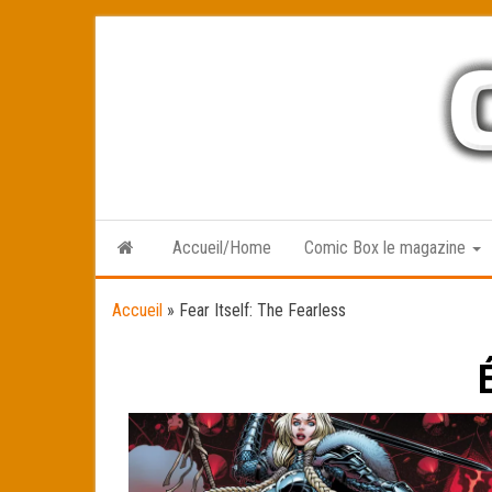
Skip
to
the
content
Accueil/Home
Comic Box le magazine
Accueil
»
Fear Itself: The Fearless