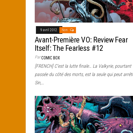
9 avril 2012
Non
Avant-Première VO: Review Fear
Itself: The Fearless #12
Par
COMIC BOX
[FRENCH] C’est la lutte finale… La Valkyrie, pourtant
passée du côté des morts, est la seule qui peut arrêt
Sin,…