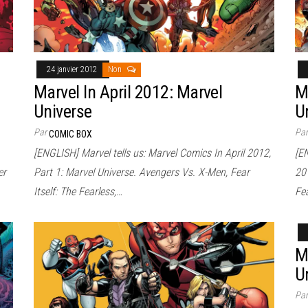
24 janvier 2012
Non
Marvel In April 2012: Marvel
M
Universe
U
Par
Pa
COMIC BOX
[ENGLISH] Marvel tells us: Marvel Comics In April 2012,
[E
er
Part 1: Marvel Universe. Avengers Vs. X-Men, Fear
20
Itself: The Fearless,…
Fea
M
U
Pa