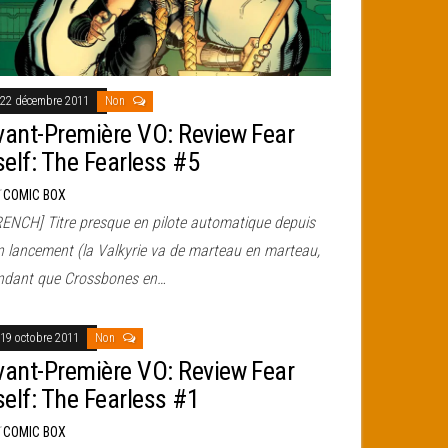
22 décembre 2011
Non
vant-Première VO: Review Fear
self: The Fearless #5
r
COMIC BOX
RENCH] Titre presque en pilote automatique depuis
n lancement (la Valkyrie va de marteau en marteau,
ndant que Crossbones en…
19 octobre 2011
Non
vant-Première VO: Review Fear
self: The Fearless #1
r
COMIC BOX