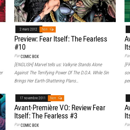
2 mars 2012
Non
Preview: Fear Itself: The Fearless
A
#10
It
Par
Pa
COMIC BOX
[ENGLISH] Marvel tells us: Valkyrie Stands Alone
[F
er
Against The Terrifying Power Of The D.O.A. While Sin
so
Brings Her Earth-Shattering Plans…
pe
17 novembre 2011
Non
Avant-Première VO: Review Fear
A
Itself: The Fearless #3
It
Par
Pa
COMIC BOX