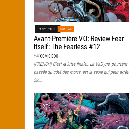
9 avril 2012
Non
Avant-Première VO: Review Fear
Itself: The Fearless #12
Par
COMIC BOX
[FRENCH] C’est la lutte finale… La Valkyrie, pourtant
passée du côté des morts, est la seule qui peut arrêt
Sin,…