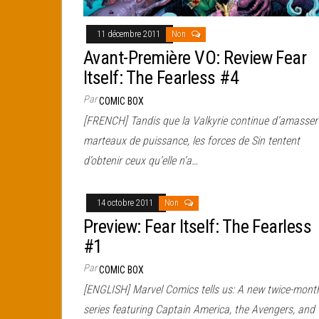
11 décembre 2011
Non
Avant-Première VO: Review Fear
Itself: The Fearless #4
Par
COMIC BOX
[FRENCH] Tandis que la Valkyrie continue d’amasser 
marteaux de puissance, les forces de Sin tentent
d’obtenir ceux qu’elle n’a…
14 octobre 2011
Non
Preview: Fear Itself: The Fearless
#1
Par
COMIC BOX
[ENGLISH] Marvel Comics tells us: A new twice-mont
series featuring Captain America, the Avengers, and