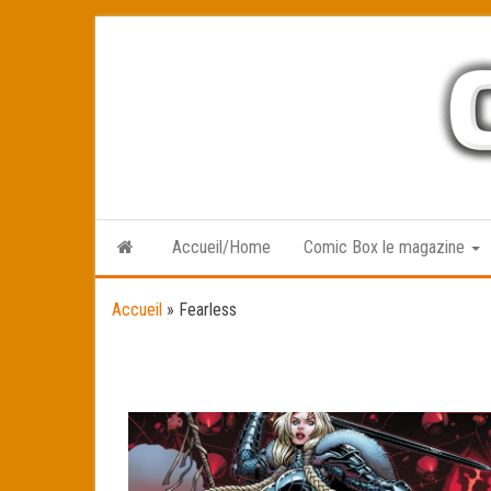
Skip
to
the
content
Accueil/Home
Comic Box le magazine
Accueil
»
Fearless