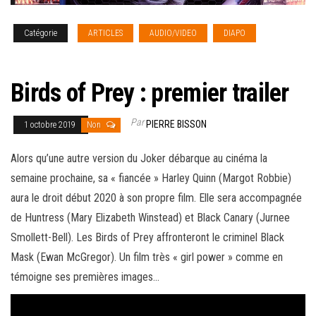
Catégorie
ARTICLES
AUDIO/VIDEO
DIAPO
REVIEW
CINEMA
Birds of Prey : premier trailer
Par
PIERRE BISSON
1 octobre 2019
Non
Alors qu’une autre version du Joker débarque au cinéma la
semaine prochaine, sa « fiancée » Harley Quinn (Margot Robbie)
aura le droit début 2020 à son propre film. Elle sera accompagnée
de Huntress (Mary Elizabeth Winstead) et Black Canary (Jurnee
Smollett-Bell). Les Birds of Prey affronteront le criminel Black
Mask (Ewan McGregor).
Un film très « girl power » comme en
témoigne ses premières images…