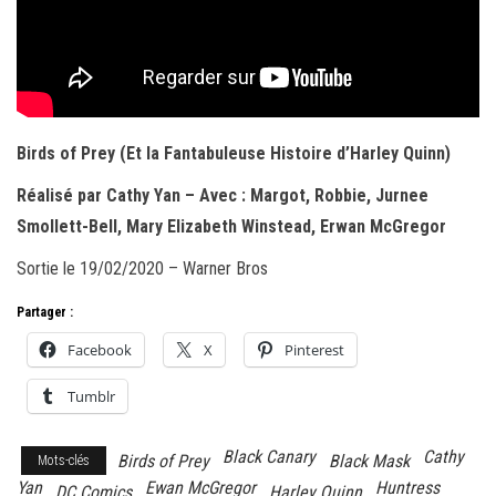
Birds of Prey (Et la Fantabuleuse Histoire d’Harley Quinn)
Réalisé par
Cathy Yan –
Avec :
Margot, Robbie, Jurnee
Smollett-Bell, Mary Elizabeth Winstead, Erwan McGregor
Sortie le 1
9/02/2020 – Warner Bros
Partager :
Facebook
X
Pinterest
Tumblr
Black Canary
Cathy
Birds of Prey
Black Mask
Mots-clés
Yan
Ewan McGregor
Huntress
DC Comics
Harley Quinn