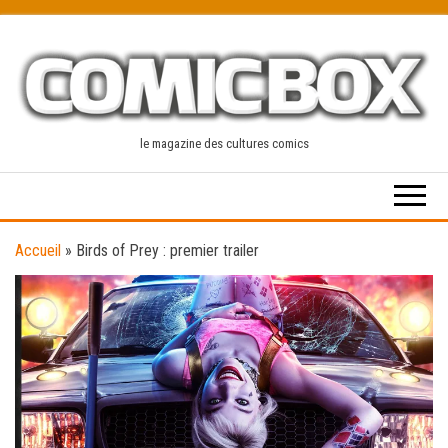
Skip
to
the
content
le magazine des cultures comics
Accueil
»
Birds of Prey : premier trailer