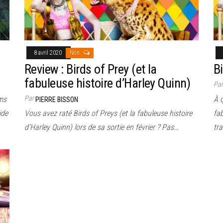
8 avril 2020
Non
Review : Birds of Prey (et la
Bi
fabuleuse histoire d’Harley Quinn)
Pa
Par
lms
À q
PIERRE BISSON
ide
Vous avez raté Birds of Preys (et la fabuleuse histoire
fab
d’Harley Quinn) lors de sa sortie en février ? Pas…
tra