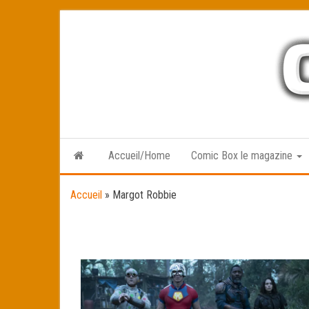
Skip
to
the
content
Accueil/Home
Comic Box le magazine
Accueil
»
Margot Robbie