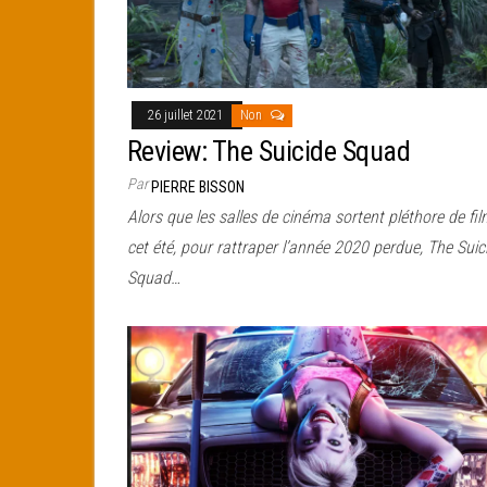
26 juillet 2021
Non
Review: The Suicide Squad
Par
PIERRE BISSON
Alors que les salles de cinéma sortent pléthore de fi
cet été, pour rattraper l’année 2020 perdue, The Suic
Squad…