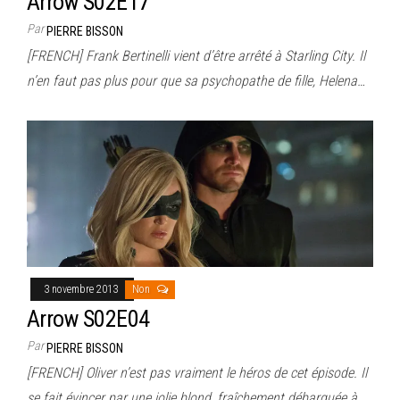
Arrow S02E17
Par
PIERRE BISSON
[FRENCH] Frank Bertinelli vient d’être arrêté à Starling City. Il
n’en faut pas plus pour que sa psychopathe de fille, Helena…
3 novembre 2013
Non
Arrow S02E04
Par
PIERRE BISSON
[FRENCH] Oliver n’est pas vraiment le héros de cet épisode. Il
se fait évincer par une jolie blond, fraîchement débarquée à…