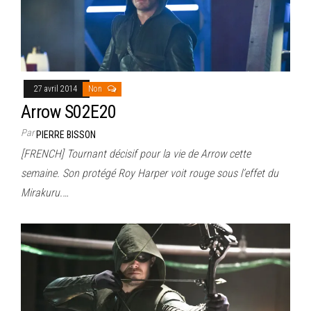
27 avril 2014
Non
Arrow S02E20
Par
PIERRE BISSON
[FRENCH] Tournant décisif pour la vie de Arrow cette
semaine. Son protégé Roy Harper voit rouge sous l’effet du
Mirakuru.…