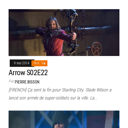
9 mai 2014
Non
Arrow S02E22
Par
PIERRE BISSON
[FRENCH] Ça sent la fin pour Starling City. Slade Wilson a
lancé son armée de super-soldats sur la ville. La…