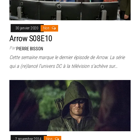
30 janvier 2020
Non
Arrow S08E10
Par
PIERRE BISSON
Cette semaine marque le dernier épisode de Arrow. La série
qui a (re)lancé l’univers DC à la télévision s’achève sur…
2 novembre 2014
Non