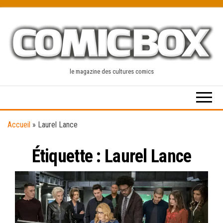
Skip
to
the
content
le magazine des cultures comics
Accueil
»
Laurel Lance
Étiquette :
Laurel Lance