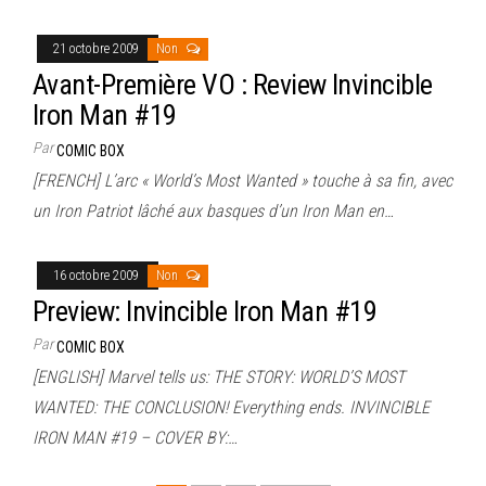
21 octobre 2009
Non
Avant-Première VO : Review Invincible
Iron Man #19
Par
COMIC BOX
[FRENCH] L’arc « World’s Most Wanted » touche à sa fin, avec
un Iron Patriot lâché aux basques d’un Iron Man en…
16 octobre 2009
Non
Preview: Invincible Iron Man #19
Par
COMIC BOX
[ENGLISH] Marvel tells us: THE STORY: WORLD’S MOST
WANTED: THE CONCLUSION! Everything ends. INVINCIBLE
IRON MAN #19 – COVER BY:…