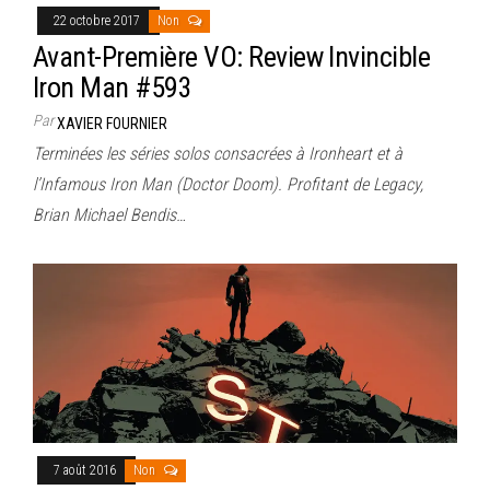
22 octobre 2017
Non
Avant-Première VO: Review Invincible
Iron Man #593
Par
XAVIER FOURNIER
Terminées les séries solos consacrées à Ironheart et à
l’Infamous Iron Man (Doctor Doom). Profitant de Legacy,
Brian Michael Bendis…
7 août 2016
Non