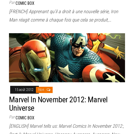
Par
COMIC BOX
[FRENCH] Apprenant qu’il a droit à une nouvelle série, Iron
Man réagit comme à chaque fois que cela se produit,…
15 août 2012
Non
Marvel In November 2012: Marvel
Universe
Par
COMIC BOX
[ENGLISH] Marvel tells us: Marvel Comics In November 2012:,