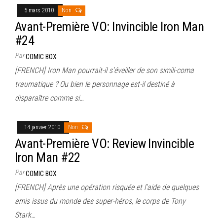
5 mars 2010
Non
Avant-Première VO: Invincible Iron Man
#24
Par
COMIC BOX
[FRENCH] Iron Man pourrait-il s’éveiller de son simili-coma
traumatique ? Ou bien le personnage est-il destiné à
disparaître comme si…
14 janvier 2010
Non
Avant-Première VO: Review Invincible
Iron Man #22
Par
COMIC BOX
[FRENCH] Après une opération risquée et l’aide de quelques
amis issus du monde des super-héros, le corps de Tony
Stark…