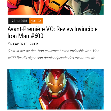
23 mai 2018
Non
Avant-Première VO: Review Invincible
Iron Man #600
Par
XAVIER FOURNIER
C’est la der de der. Non seulement avec Invincible Iron Man
#600 Bendis signe son dernier épisode des aventures de…