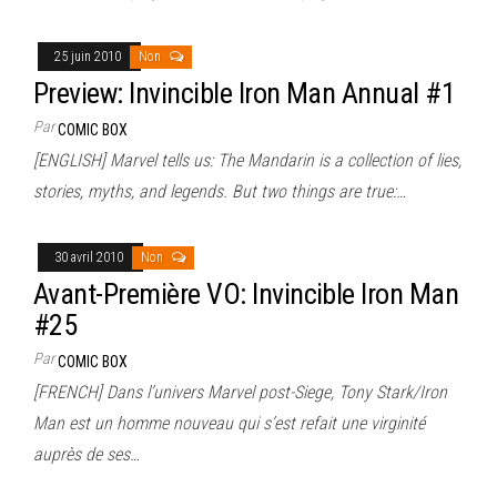
25 juin 2010
Non
Preview: Invincible Iron Man Annual #1
Par
COMIC BOX
[ENGLISH] Marvel tells us: The Mandarin is a collection of lies,
stories, myths, and legends. But two things are true:…
30 avril 2010
Non
Avant-Première VO: Invincible Iron Man
#25
Par
COMIC BOX
[FRENCH] Dans l’univers Marvel post-Siege, Tony Stark/Iron
Man est un homme nouveau qui s’est refait une virginité
auprès de ses…