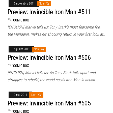
15 novembre 2011
Non
Preview: Invincible Iron Man #511
Par
COMIC BOX
[ENGLISH] Marvel tells us: Tony Stark’s most fearsome foe,
the Mandarin, makes his shocking return in your first look at…
15 juillet 2011
Non
Preview: Invincible Iron Man #506
Par
COMIC BOX
[ENGLISH] Marvel tells us: As Tony Stark falls apart and
struggles to rebuild, the world needs Iron Man in action,…
19 mai 2011
Non
Preview: Invincible Iron Man #505
Par
COMIC BOX