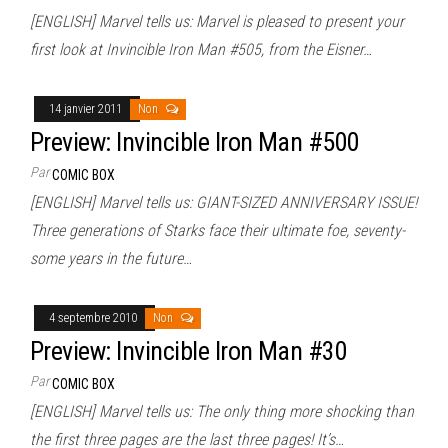
[ENGLISH] Marvel tells us: Marvel is pleased to present your
first look at Invincible Iron Man #505, from the Eisner…
14 janvier 2011
Non
Preview: Invincible Iron Man #500
Par
COMIC BOX
[ENGLISH] Marvel tells us: GIANT-SIZED ANNIVERSARY ISSUE!
Three generations of Starks face their ultimate foe, seventy-
some years in the future…
4 septembre 2010
Non
Preview: Invincible Iron Man #30
Par
COMIC BOX
[ENGLISH] Marvel tells us: The only thing more shocking than
the first three pages are the last three pages! It’s…