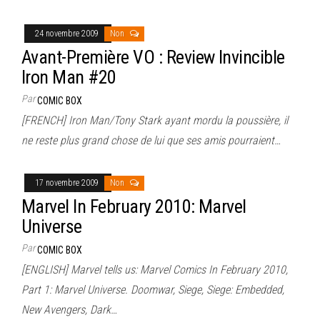
24 novembre 2009
Non
Avant-Première VO : Review Invincible
Iron Man #20
Par
COMIC BOX
[FRENCH] Iron Man/Tony Stark ayant mordu la poussière, il
ne reste plus grand chose de lui que ses amis pourraient…
17 novembre 2009
Non
Marvel In February 2010: Marvel
Universe
Par
COMIC BOX
[ENGLISH] Marvel tells us: Marvel Comics In February 2010,
Part 1: Marvel Universe. Doomwar, Siege, Siege: Embedded,
New Avengers, Dark…