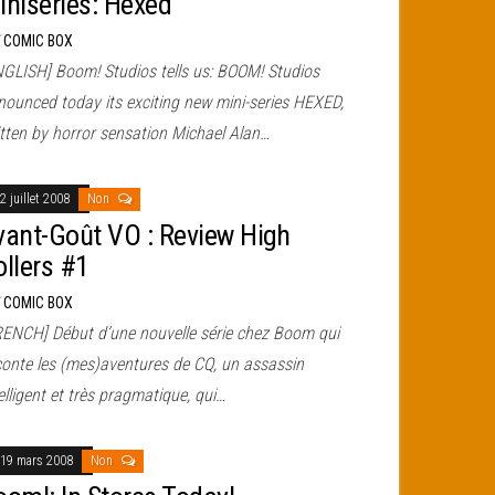
iniseries: Hexed
r
COMIC BOX
NGLISH] Boom! Studios tells us: BOOM! Studios
nounced today its exciting new mini-series HEXED,
itten by horror sensation Michael Alan…
2 juillet 2008
Non
vant-Goût VO : Review High
ollers #1
r
COMIC BOX
RENCH] Début d’une nouvelle série chez Boom qui
conte les (mes)aventures de CQ, un assassin
elligent et très pragmatique, qui…
19 mars 2008
Non