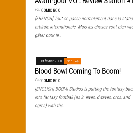
Avant-goût VO : Review Station #
Par
COMIC BOX
[FRENCH] Tout se passe normalement dans la stati
orbitale internationale. Mais les choses vont bien vit
gâter pour le…
19 février 2008
Non
Blood Bowl Coming To Boom!
Par
COMIC BOX
[ENGLISH] BOOM! Studios is putting the fantasy bac
into fantasy football (as in elves, dwaves, orcs, and
ogres) with the…
Pagination