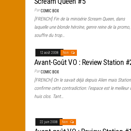
Scream Queen #5
Par
COMIC BOX
[FRENCH] Fin de la minisérie Scream Queen, dans
laquelle une blonde héroïne, genre reine de la promo,
souffre du trop…
12 août 2008
Non
Avant-Goût VO : Review Station #
Par
COMIC BOX
[FRENCH] On le savait déjà depuis Alien mais Station
confirme cette contradiction: l’espace est le meilleur 
huis clos. Tant…
22 juin 2008
Non