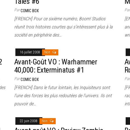
Tales #6
M
Par
Pa
COMIC BOX
[FRENCH] Pour ce sixième numéro, Boom! Studios
[E
réunit trois histoires courtes qui s’intéressent plus à la
an
société en périphérie des…
wr
16 juillet 2008
Non
2
Avant-Goût VO : Warhammer
A
40,000: Exterminatus #1
R
Par
Pa
COMIC BOX
des
[FRENCH] Dans le futur lointain, les Inquisiteurs sont
[F
l’une des forces les plus redoutées de l’univers. Ils ont
ra
pouvoir de…
int
22 juin 2008
Non