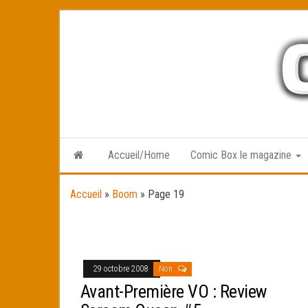
Skip
to
the
content
Accueil/Home
Comic Box le magazine
Accueil
»
Boom
»
Page 19
29 octobre 2008
Non
Avant-Première VO : Review