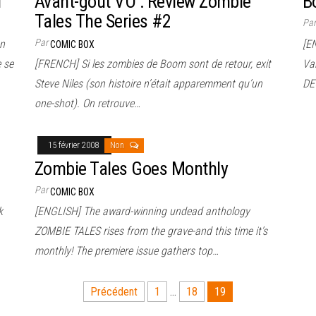
1
Avant-goût VO : Review Zombie
B
Tales The Series #2
Pa
Par
on
[E
COMIC BOX
e se
[FRENCH] Si les zombies de Boom sont de retour, exit
Va
Steve Niles (son histoire n’était apparemment qu’un
DE
one-shot). On retrouve…
15 février 2008
Non
Zombie Tales Goes Monthly
Par
COMIC BOX
k
[ENGLISH] The award-winning undead anthology
ZOMBIE TALES rises from the grave-and this time it’s
monthly! The premiere issue gathers top…
Précédent
1
…
18
19