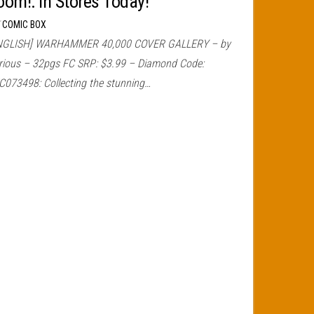
oom!: In Stores Today!
r
COMIC BOX
NGLISH] WARHAMMER 40,000 COVER GALLERY – by
rious – 32pgs FC SRP: $3.99 – Diamond Code:
C073498: Collecting the stunning…