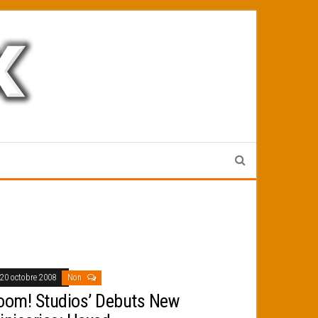
20 octobre 2008
Non
oom! Studios’ Debuts New