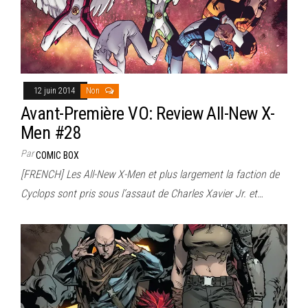
12 juin 2014
Non
Avant-Première VO: Review All-New X-
Men #28
Par
COMIC BOX
[FRENCH] Les All-New X-Men et plus largement la faction de
Cyclops sont pris sous l’assaut de Charles Xavier Jr. et…