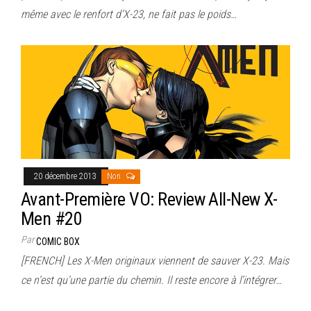
même avec le renfort d’X-23, ne fait pas le poids…
20 décembre 2013
Non
Avant-Première VO: Review All-New X-
Men #20
Par
COMIC BOX
[FRENCH] Les X-Men originaux viennent de sauver X-23. Mais
ce n’est qu’une partie du chemin. Il reste encore à l’intégrer…