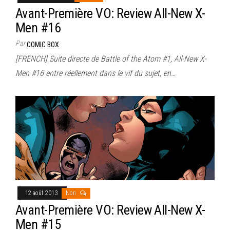
Avant-Première VO: Review All-New X-
Men #16
Par
COMIC BOX
[FRENCH] Suite directe de Battle of the Atom #1, All-New X-
Men #16 entre réellement dans le vif du sujet, en…
12 août 2013
Non
Avant-Première VO: Review All-New X-
Men #15