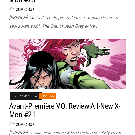
Par
COMIC BOX
[FRENCH] Après deux chapitres de mise en place là où un
seul aurait suffit, The Trial of Jean Grey entre…
20 janvier 2014
Non
Avant-Première VO: Review All-New X-
Men #21
Par
COMIC BOX
[FRENCH] La classe de jeunes X-Men menée par Kitty Pryde,