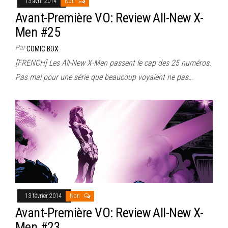
13 avril 2014
Non
Avant-Première VO: Review All-New X-
Men #25
Par
COMIC BOX
[FRENCH] Les All-New X-Men passent le cap des 25 numéros.
Pas mal pour une série que beaucoup voyaient ne pas…
13 février 2014
Non
Avant-Première VO: Review All-New X-
Men #23