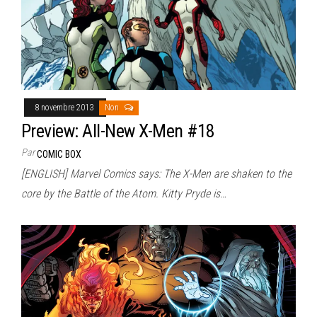
8 novembre 2013
Non
Preview: All-New X-Men #18
Par
COMIC BOX
[ENGLISH] Marvel Comics says: The X-Men are shaken to the
core by the Battle of the Atom. Kitty Pryde is…