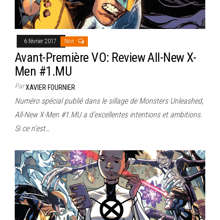
6 février 2017
Non
Avant-Première VO: Review All-New X-
Men #1.MU
Par
XAVIER FOURNIER
Numéro spécial publié dans le sillage de Monsters Unleashed,
All-New X-Men #1.MU a d’excellentes intentions et ambitions.
Si ce n’est…