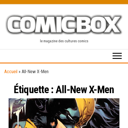
Skip
to
the
content
le magazine des cultures comics
Accueil
»
All-New X-Men
Étiquette :
All-New X-Men