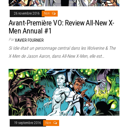
26 novembre 2016
Non
Avant-Première VO: Review All-New X-
Men Annual #1
Par
XAVIER FOURNIER
Si Idie était un personnage central dans les Wolverine & The
X-Men de Jason Aaron, dans All-New X-Men, elle est…
19 septembre 2016
Non