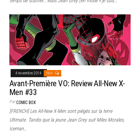
temps de souffler… Mais Jean Grey (en mode « je suis…
4 novembre 2014
Non
Avant-Première VO: Review All-New X-
Men #33
Par
COMIC BOX
[FRENCH] Les All-New X-Men sont piégés sur la terre
Ultimate. Tandis que la jeune Jean Grey suit Miles Morales,
Iceman…