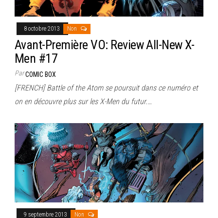
8 octobre 2013
Non
Avant-Première VO: Review All-New X-
Men #17
Par
COMIC BOX
[FRENCH] Battle of the Atom se poursuit dans ce numéro et
on en découvre plus sur les X-Men du futur.…
9 septembre 2013
Non