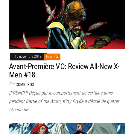
15 novembre 2013
Non
Avant-Première VO: Review All-New X-
Men #18
Par
COMIC BOX
[FRENCH] Déçue par le comportement de certains amis
pendant Battle of the Atom, Kitty Pryde a décidé de quitter
l’Académie…