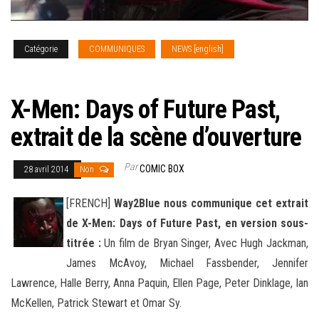
Catégorie
COMMUNIQUES
NEWS [english]
NEWS
[french]
X-Men: Days of Future Past,
extrait de la scène d’ouverture
Par
COMIC BOX
28 avril 2014
Non
[FRENCH]
Way2Blue nous communique cet extrait
de X-Men: Days of Future Past, en version sous-
titrée :
Un film de Bryan Singer, Avec Hugh Jackman,
James McAvoy, Michael Fassbender, Jennifer
Lawrence, Halle Berry, Anna Paquin, Ellen Page, Peter Dinklage
, Ian
McKellen, Patrick Stewart et Omar Sy.