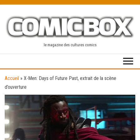
Skip
to
the
content
le magazine des cultures comics
Accueil
»
X-Men: Days of Future Past, extrait de la scène
d’ouverture