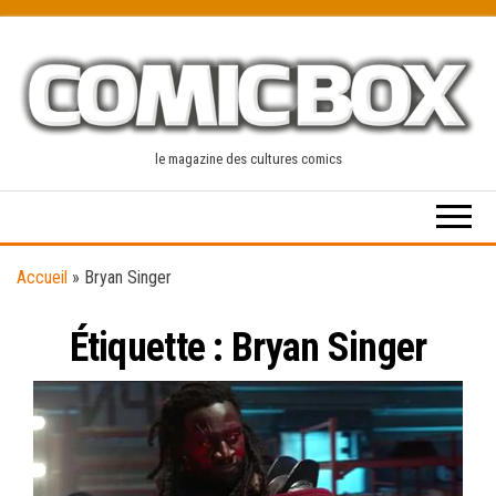
Skip
to
the
content
le magazine des cultures comics
Accueil
»
Bryan Singer
Étiquette :
Bryan Singer