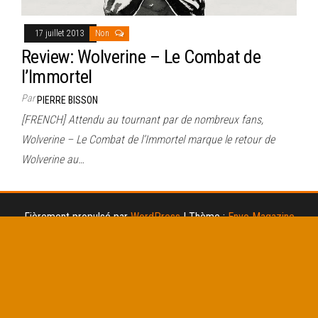
17 juillet 2013
Non
Review: Wolverine – Le Combat de
l’Immortel
Par
PIERRE BISSON
[FRENCH] Attendu au tournant par de nombreux fans,
Wolverine – Le Combat de l’Immortel marque le retour de
Wolverine au…
Fièrement propulsé par
WordPress
|
Thème :
Envo Magazine