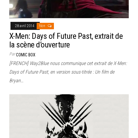
28 avril 2014
Non
X-Men: Days of Future Past, extrait de
la scène d’ouverture
Par
COMIC BOX
[FRENCH] Way2Blue nous communique cet extrait de X-Men:
Days of Future Past, en version sous-titrée : Un film de
Bryan…