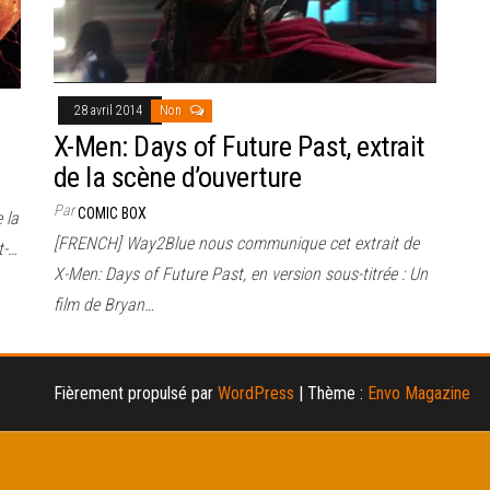
28 avril 2014
Non
X-Men: Days of Future Past, extrait
de la scène d’ouverture
Par
COMIC BOX
 la
[FRENCH] Way2Blue nous communique cet extrait de
t-…
X-Men: Days of Future Past, en version sous-titrée : Un
film de Bryan…
Fièrement propulsé par
WordPress
|
Thème :
Envo Magazine