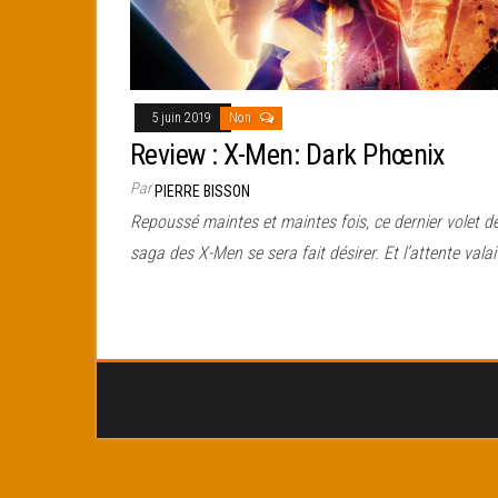
5 juin 2019
Non
Review : X-Men: Dark Phœnix
Par
PIERRE BISSON
Repoussé maintes et maintes fois, ce dernier volet de
saga des X-Men se sera fait désirer. Et l’attente valai