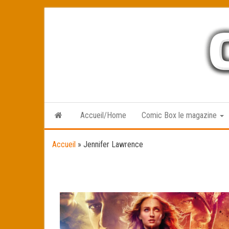
Skip
to
the
content
Accueil/Home
Comic Box le magazine
Accueil
»
Jennifer Lawrence