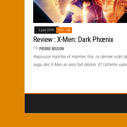
5 juin 2019
Non
Review : X-Men: Dark Phœnix
Par
PIERRE BISSON
Repoussé maintes et maintes fois, ce dernier volet de
saga des X-Men se sera fait désirer. Et l’attente valai