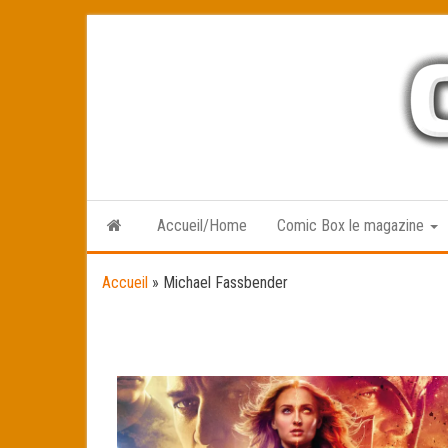
Skip
to
the
content
Accueil/Home
Comic Box le magazine
Accueil
»
Michael Fassbender