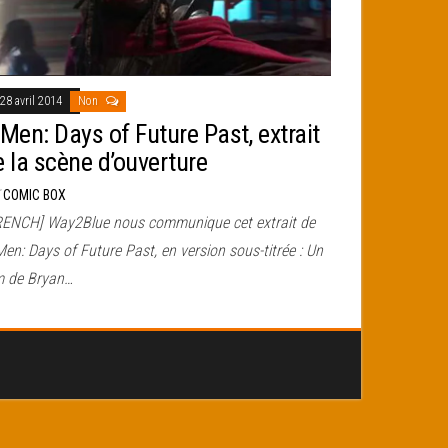
28 avril 2014
Non
-Men: Days of Future Past, extrait
e la scène d’ouverture
r
COMIC BOX
RENCH] Way2Blue nous communique cet extrait de
en: Days of Future Past, en version sous-titrée : Un
lm de Bryan…