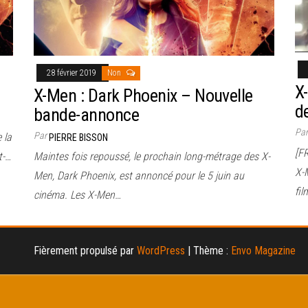
28 février 2019
Non
X
X-Men : Dark Phoenix – Nouvelle
d
bande-annonce
Pa
Par
 la
PIERRE BISSON
[F
t-…
Maintes fois repoussé, le prochain long-métrage des X-
X-M
Men, Dark Phoenix, est annoncé pour le 5 juin au
fi
cinéma. Les X-Men…
Fièrement propulsé par
WordPress
|
Thème :
Envo Magazine