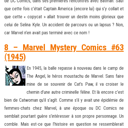
de DC Comics, dans ses premières rencontres avec Batman. Sauf
que cette fois c’était Captain America (encore lui) qui s’y collait et
que cette « copycat » allait trouver un destin moins glorieux que
celui de Selina Kyle. Un accident de parcours ou un lapsus ? Non,
car Marvel n’en avait pas terminé avec ce nom !
8 – Marvel Mystery Comics #63
(1945)
En 1945, la balle repasse à nouveau dans le camp de
The Angel, le héros moustachu de Marvel. Sans faire
mine de se souvenir de Cat’s Paw, il va croiser le
chemin d’une autre criminelle féline. Et là encore c’est
bien de Catwoman qu’il s’agît. Comme s’il y avait une épidémie de
femmes-chats chez Marvel, à une époque ou DC Comics ne
semblait pourtant guère s’intéresser à son propre personnage. Un
comble. Mais est-ce que l’histoire en question ne ressemblerait