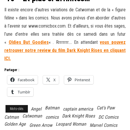
Il existe encore d’autres variations de Catwoman et de la « figure
féline » dans les comics. Nous avons prévus d’en aborder d’autres
à l’avenir sur www.comicbox.com. Et d’ailleurs, si vous êtes sages,
l’une d’entre elles sera traitée dès ce samedi dans un futur
«
Oldies But Goodies
« . Rrrrrrrr…. En attendant
vous pouvez
retrouver notre review du film Dark Knight Rises en cliquant
ICI.
Partager :
Facebook
X
Pinterest
Tumblr
Batman
Cat's Paw
Angel
captain america
Mots-clés
Catwoman
Dark Knight Rises
Catman
comics
DC Comics
Golden Age
Leopard Woman
Green Arrow
Marvel Comics