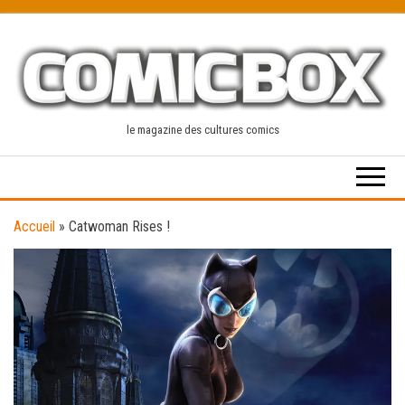
Skip
to
the
content
le magazine des cultures comics
Accueil
»
Catwoman Rises !