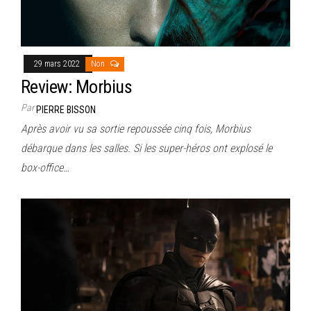
29 mars 2022
Non
Review: Morbius
Par
PIERRE BISSON
Après avoir vu sa sortie repoussée cinq fois, Morbius
débarque dans les salles. Si les super-héros ont explosé le
box-office…