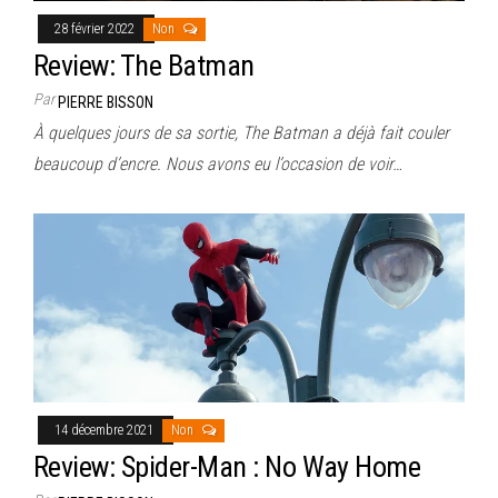
28 février 2022
Non
Review: The Batman
Par
PIERRE BISSON
À quelques jours de sa sortie, The Batman a déjà fait couler
beaucoup d’encre. Nous avons eu l’occasion de voir…
14 décembre 2021
Non
Review: Spider-Man : No Way Home