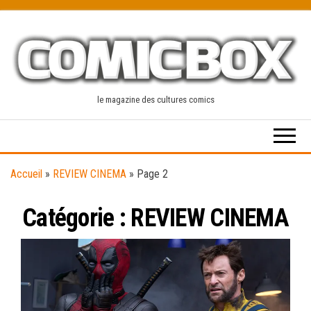
Skip
to
the
content
le magazine des cultures comics
Accueil
»
REVIEW CINEMA
»
Page 2
Catégorie :
REVIEW CINEMA