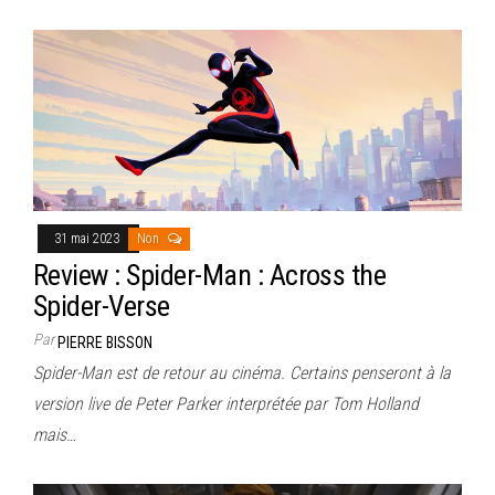
31 mai 2023
Non
Review : Spider-Man : Across the
Spider-Verse
Par
PIERRE BISSON
Spider-Man est de retour au cinéma. Certains penseront à la
version live de Peter Parker interprétée par Tom Holland
mais…