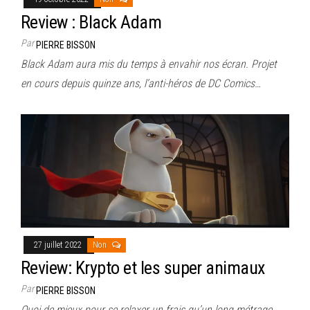
Review : Black Adam
Par
PIERRE BISSON
Black Adam aura mis du temps à envahir nos écran. Projet
en cours depuis quinze ans, l’anti-héros de DC Comics…
27 juillet 2022
Non
Review: Krypto et les super animaux
Par
PIERRE BISSON
Quoi de mieux pour se relaxer un frais qu’un long métrage