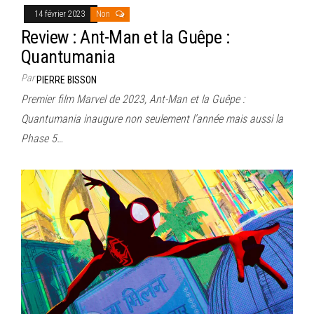
14 février 2023
Non
Review : Ant-Man et la Guêpe :
Quantumania
Par
PIERRE BISSON
Premier film Marvel de 2023, Ant-Man et la Guêpe :
Quantumania inaugure non seulement l’année mais aussi la
Phase 5…