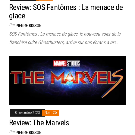
Review: SOS Fantômes : La menace de
glace
Par
PIERRE BISSON
SOS Fantômes : La menace de glace, le nouveau volet de la
franchise culte Ghostbusters, arrive sur nos écrans avec…
8 novembre 2023
Non
Review: The Marvels
Par
PIERRE BISSON