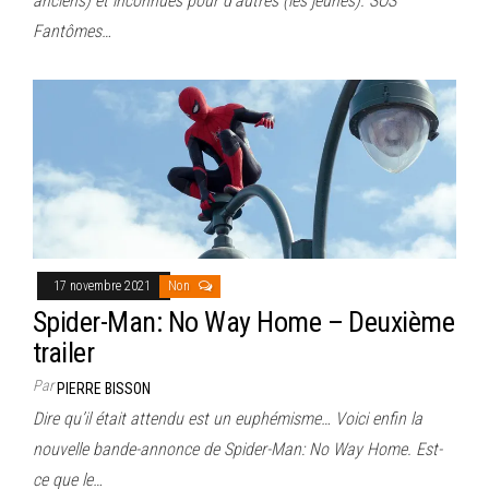
anciens) et inconnues pour d’autres (les jeunes). SOS
Fantômes…
17 novembre 2021
Non
Spider-Man: No Way Home – Deuxième
trailer
Par
PIERRE BISSON
Dire qu’il était attendu est un euphémisme… Voici enfin la
nouvelle bande-annonce de Spider-Man: No Way Home. Est-
ce que le…