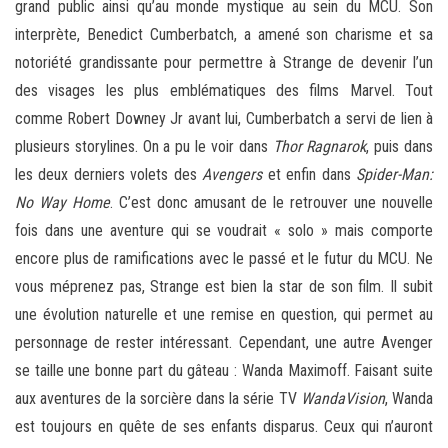
grand public ainsi qu’au monde mystique au sein du MCU. Son
interprète, Benedict Cumberbatch, a amené son charisme et sa
notoriété grandissante pour permettre à Strange de devenir l’un
des visages les plus emblématiques des films Marvel. Tout
comme Robert Downey Jr avant lui, Cumberbatch a servi de lien à
plusieurs storylines. On a pu le voir dans
Thor Ragnarok
, puis dans
les deux derniers volets des
Avengers
et enfin dans
Spider-Man:
No Way Home
. C’est donc amusant de le retrouver une nouvelle
fois dans une aventure qui se voudrait « solo » mais comporte
encore plus de ramifications avec le passé et le futur du MCU. Ne
vous méprenez pas, Strange est bien la star de son film. Il subit
une évolution naturelle et une remise en question, qui permet au
personnage de rester intéressant. Cependant, une autre Avenger
se taille une bonne part du gâteau : Wanda Maximoff. Faisant suite
aux aventures de la sorcière dans la série TV
WandaVision
, Wanda
est toujours en quête de ses enfants disparus. Ceux qui n’auront