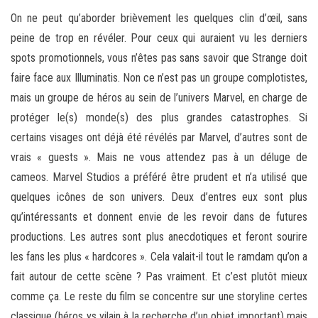
On ne peut qu’aborder brièvement les quelques clin d’œil, sans
peine de trop en révéler. Pour ceux qui auraient vu les derniers
spots promotionnels, vous n’êtes pas sans savoir que Strange doit
faire face aux Illuminatis. Non ce n’est pas un groupe complotistes,
mais un groupe de héros au sein de l’univers Marvel, en charge de
protéger le(s) monde(s) des plus grandes catastrophes. Si
certains visages ont déjà été révélés par Marvel, d’autres sont de
vrais « guests ». Mais ne vous attendez pas à un déluge de
cameos. Marvel Studios a préféré être prudent et n’a utilisé que
quelques icônes de son univers. Deux d’entres eux sont plus
qu’intéressants et donnent envie de les revoir dans de futures
productions. Les autres sont plus anecdotiques et feront sourire
les fans les plus « hardcores ». Cela valait-il tout le ramdam qu’on a
fait autour de cette scène ? Pas vraiment. Et c’est plutôt mieux
comme ça. Le reste du film se concentre sur une storyline certes
classique (héros vs vilain à la recherche d’un objet important) mais