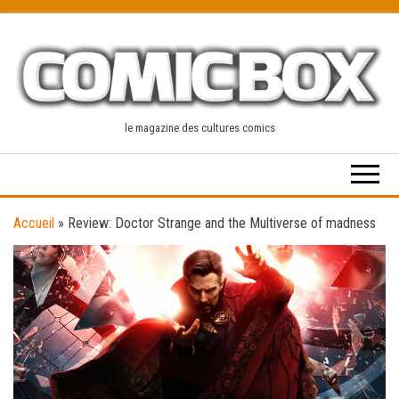
Skip
to
the
content
le magazine des cultures comics
Accueil
»
Review: Doctor Strange and the Multiverse of madness