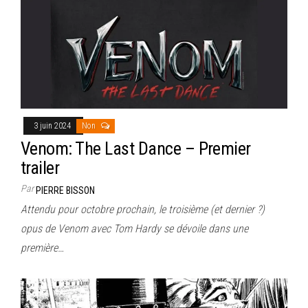
3 juin 2024
Non
Venom: The Last Dance – Premier
trailer
Par
PIERRE BISSON
Attendu pour octobre prochain, le troisième (et dernier ?)
opus de Venom avec Tom Hardy se dévoile dans une
première…