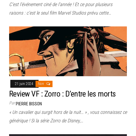
C’est l’événement ciné de l’année ! Et ce pour plusieurs
raisons : c’est le seul film Marvel Studios prévu cette…
21 juin 2024
Non
Review VF : Zorro : D’entre les morts
Par
PIERRE BISSON
« Un cavalier qui surgit hors de la nuit… » , vous connaissez ce
générique ! Si la série Zorro de Disney,…