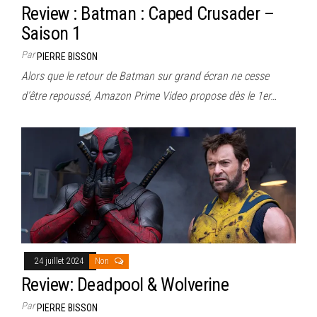
Review : Batman : Caped Crusader –
Saison 1
Par
PIERRE BISSON
Alors que le retour de Batman sur grand écran ne cesse
d’être repoussé, Amazon Prime Video propose dès le 1er…
24 juillet 2024
Non
Review: Deadpool & Wolverine
Par
PIERRE BISSON