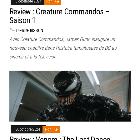
5 décembre 2024
Non
Review : Creature Commandos –
Saison 1
Par
PIERRE BISSON
Avec Creature Commandos, James Gunn inaugure un
nouveau chapitre dans l’histoire tumultueuse de DC au
cinéma et à la télévision.…
30 octobre 2024
Non
Review : Venom : The Last Dance