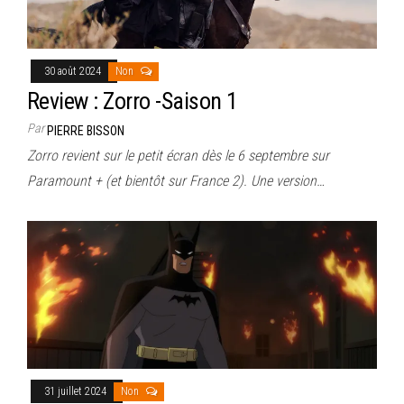
30 août 2024
Non
Review : Zorro -Saison 1
Par
PIERRE BISSON
Zorro revient sur le petit écran dès le 6 septembre sur
Paramount + (et bientôt sur France 2). Une version…
31 juillet 2024
Non