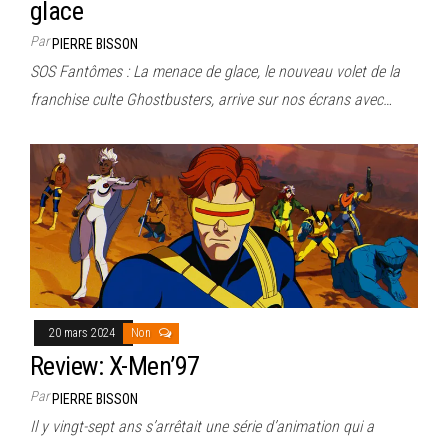
glace
Par
PIERRE BISSON
SOS Fantômes : La menace de glace, le nouveau volet de la
franchise culte Ghostbusters, arrive sur nos écrans avec…
20 mars 2024
Non
Review: X-Men’97
Par
PIERRE BISSON
Il y vingt-sept ans s’arrêtait une série d’animation qui a