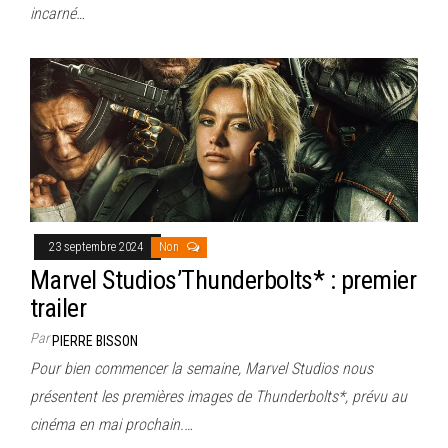
incarné…
23 septembre 2024
Non
Marvel Studios’Thunderbolts* : premier
trailer
Par
PIERRE BISSON
Pour bien commencer la semaine, Marvel Studios nous
présentent les premières images de Thunderbolts*, prévu au
cinéma en mai prochain.…