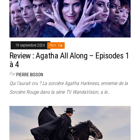
19 septembre 2024
Non
Review : Agatha All Along – Episodes 1
à 4
Par
PIERRE BISSON
Qui l’aurait cru ? La sorcière Agatha Harkness, ennemie de la
Sorcière Rouge dans la série TV WandaVision, a le…