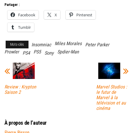
Partager :
Facebook
X
Pinterest
Tumblr
Miles Morales
Insomniac
Peter Parker
Mots-clés
Prowler
PS5
Spdier-Man
PS4
Sony
Review : Krypton
Marvel Studios :
Saison 2
le futur de
Marvel à la
télévision et au
cinéma
À propos de l’auteur
Pierre Bisson