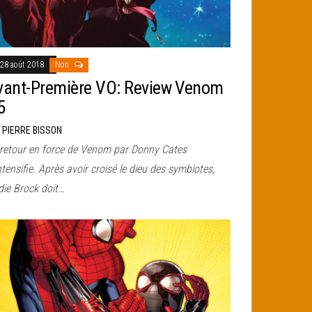
28 août 2018
Non
vant-Première VO: Review Venom
5
r
PIERRE BISSON
 retour en force de Venom par Donny Cates
ntensifie. Après avoir croisé le dieu des symbiotes,
die Brock doit…