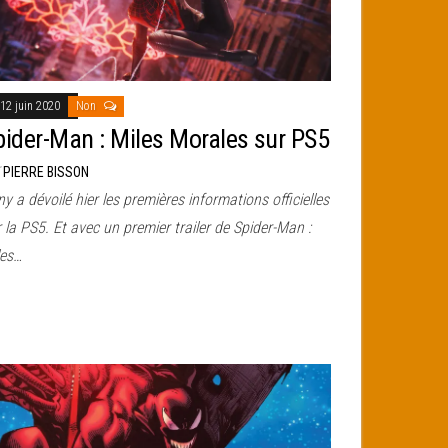
12 juin 2020
Non
pider-Man : Miles Morales sur PS5
r
PIERRE BISSON
y a dévoilé hier les premières informations officielles
 la PS5. Et avec un premier trailer de Spider-Man :
les…