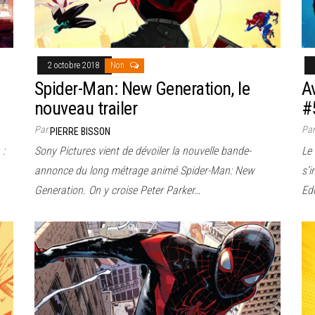
2 octobre 2018
Non
Spider-Man: New Generation, le
A
nouveau trailer
#
Par
Pa
PIERRE BISSON
 :
Sony Pictures vient de dévoiler la nouvelle bande-
Le
annonce du long métrage animé Spider-Man: New
s’i
Generation. On y croise Peter Parker…
Ed