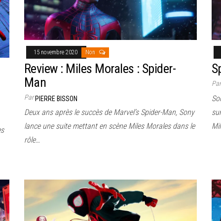
15 novembre 2020
Non
Review : Miles Morales : Spider-
S
Man
Pa
Par
Son
PIERRE BISSON
Deux ans après le succès de Marvel’s Spider-Man, Sony
sur
lance une suite mettant en scène Miles Morales dans le
Mi
es
rôle…