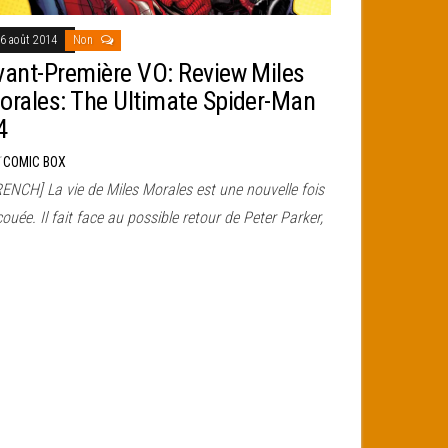
6 août 2014
Non
vant-Première VO: Review Miles
orales: The Ultimate Spider-Man
4
r
COMIC BOX
RENCH] La vie de Miles Morales est une nouvelle fois
ouée. Il fait face au possible retour de Peter Parker,