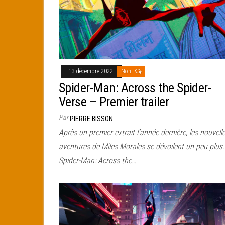
13 décembre 2022
Non
Spider-Man: Across the Spider-
Verse – Premier trailer
Par
PIERRE BISSON
Après un premier extrait l’année dernière, les nouvell
aventures de Miles Morales se dévoilent un peu plus.
Spider-Man: Across the…