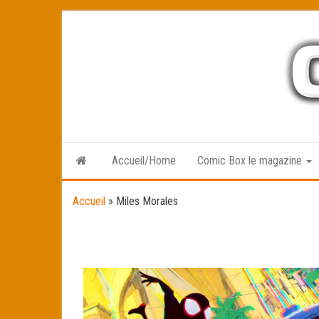
Skip
to
the
content
Accueil/Home
Comic Box le magazine
Accueil
»
Miles Morales