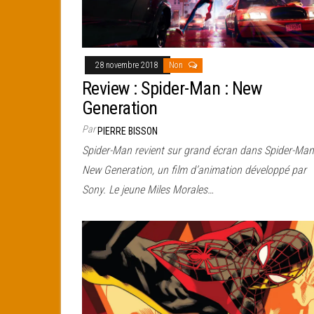
28 novembre 2018
Non
Review : Spider-Man : New
Generation
Par
PIERRE BISSON
Spider-Man revient sur grand écran dans Spider-Man
New Generation, un film d’animation développé par
Sony. Le jeune Miles Morales…