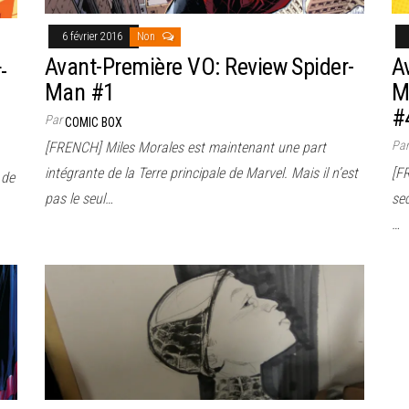
6 février 2016
Non
Avant-Première VO: Review Spider-
A
-
Man #1
M
#
Par
COMIC BOX
Pa
[FRENCH] Miles Morales est maintenant une part
intégrante de la Terre principale de Marvel. Mais il n’est
[F
 de
pas le seul…
sec
…