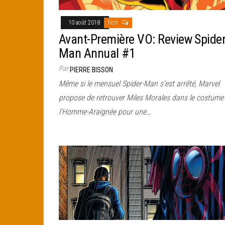
10 août 2018
Non
Avant-Première VO: Review Spider
Man Annual #1
Par
PIERRE BISSON
Même si le mensuel Spider-Man s’est arrêté, Marvel
propose de retrouver Miles Morales dans le costume
l’Homme-Araignée pour une…