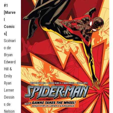
#1
[Marve
l
Comic
s]
Scénari
o de
Bryan
Edward
Hill &
Emily
Ryan
Lerner
Dessin
s de
Nelson