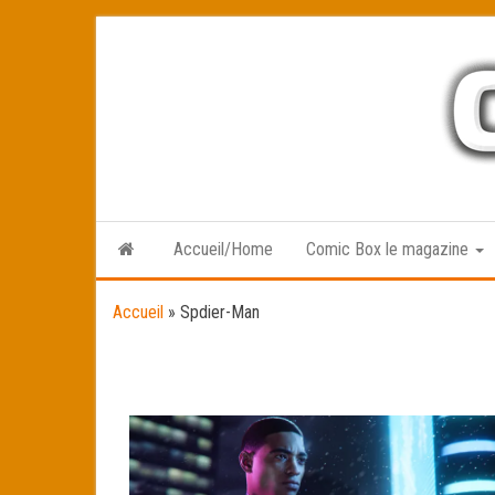
Skip
to
the
content
Accueil/Home
Comic Box le magazine
Accueil
»
Spdier-Man