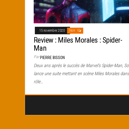
15 novembre 2020
Non
Review : Miles Morales : Spider-
Man
Par
PIERRE BISSON
Deux ans après le succès de Marvel’s Spider-Man, S
lance une suite mettant en scène Miles Morales dans
rôle…