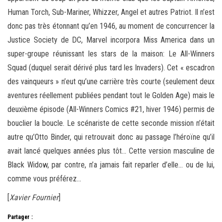
Human Torch, Sub-Mariner, Whizzer, Angel et autres Patriot. Il n’est
donc pas très étonnant qu’en 1946, au moment de concurrencer la
Justice Society de DC, Marvel incorpora Miss America dans un
super-groupe réunissant les stars de la maison: Le All-Winners
Squad (duquel serait dérivé plus tard les Invaders). Cet « escadron
des vainqueurs » n’eut qu’une carrière très courte (seulement deux
aventures réellement publiées pendant tout le Golden Age) mais le
deuxième épisode (All-Winners Comics #21, hiver 1946) permis de
bouclier la boucle. Le scénariste de cette seconde mission n’était
autre qu’Otto Binder, qui retrouvait donc au passage l’héroïne qu’il
avait lancé quelques années plus tôt… Cette version masculine de
Black Widow, par contre, n’a jamais fait reparler d’elle… ou de lui,
comme vous préférez…
[
Xavier Fournier
]
Partager :