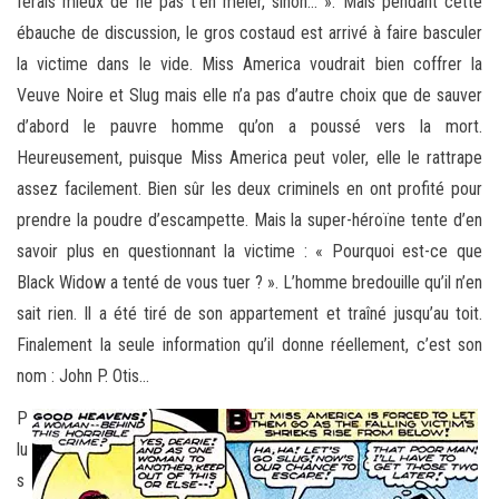
ferais mieux de ne pas t’en mêler, sinon… ». Mais pendant cette
ébauche de discussion, le gros costaud est arrivé à faire basculer
la victime dans le vide. Miss America voudrait bien coffrer la
Veuve Noire et Slug mais elle n’a pas d’autre choix que de sauver
d’abord le pauvre homme qu’on a poussé vers la mort.
Heureusement, puisque Miss America peut voler, elle le rattrape
assez facilement. Bien sûr les deux criminels en ont profité pour
prendre la poudre d’escampette. Mais la super-héroïne tente d’en
savoir plus en questionnant la victime : « Pourquoi est-ce que
Black Widow a tenté de vous tuer ? ». L’homme bredouille qu’il n’en
sait rien. Il a été tiré de son appartement et traîné jusqu’au toit.
Finalement la seule information qu’il donne réellement, c’est son
nom : John P. Otis…
P
lu
s