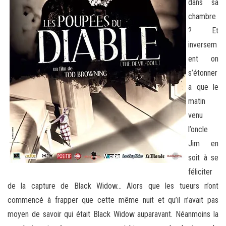
dans sa
chambre
? Et
inversem
ent on
s’étonner
a que le
matin
venu
l’oncle
Jim en
soit à se
féliciter
de la capture de Black Widow… Alors que les tueurs n’ont
commencé à frapper que cette même nuit et qu’il n’avait pas
moyen de savoir qui était Black Widow auparavant. Néanmoins la