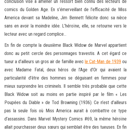
conclusion vise à amener un ressort bien connu des lecteurs de
comics du Golden Age. En s’émerveillant de l’efficacité de Miss
America devant sa Madeline, Jim Bennett félicite donc sa nièce
sans en avoir la moindre idée. L’héroïne, elle, se retourne vers le
lecteur avec un regard complice…
En fin de compte la deuxième Black Widow de Marvel appartient
donc au petit cercle des personnages travestis. A cet égard ce
tueur a d’ailleurs un gros air de famille avec
le Cat-Man de 1939
ou
avec Madame Fatal, deux héros de l’Age d’Or qui avaient la
particularité d’être des hommes se déguisant en femmes pour
mieux surprendre les criminels. Il semble très probable que cette
Black Widow soit au moins en partie inspiré par le film « Les
Poupées du Diable » de Tod Browning (1936). Ce n’est d’ailleurs
pas la seule fois où Miss America aurait à combattre ce type
d’assassins. Dans Marvel Mystery Comics #69, la même héroïne
allait pourchasser deux sœurs qui semblait être des tueuses. En fin