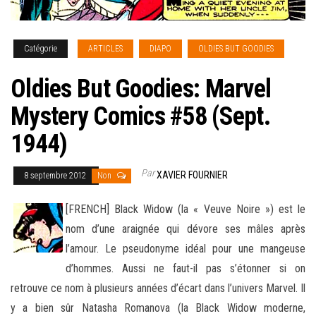
Catégorie
ARTICLES
DIAPO
OLDIES BUT GOODIES
Oldies But Goodies: Marvel
Mystery Comics #58 (Sept.
1944)
Par
XAVIER FOURNIER
8 septembre 2012
Non
[FRENCH] Black Widow (la « Veuve Noire ») est le
nom d’une araignée qui dévore ses mâles après
l’amour. Le pseudonyme idéal pour une mangeuse
d’hommes. Aussi ne faut-il pas s’étonner si on
retrouve ce nom à plusieurs années d’écart dans
l’univers Marvel. Il
y a bien sûr Natasha Romanova (la Black Widow moderne,