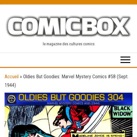
Skip
to
the
content
le magazine des cultures comics
Accueil
»
Oldies But Goodies: Marvel Mystery Comics #58 (Sept.
1944)