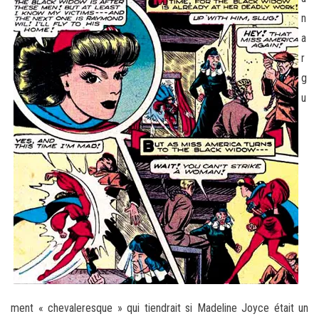
n
a
r
g
u
ment « chevaleresque » qui tiendrait si Madeline Joyce était un