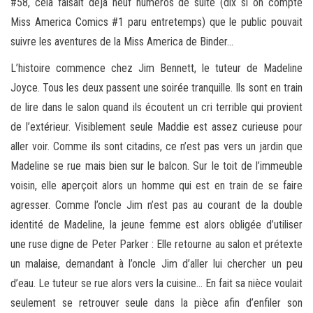
#58, cela faisait déjà neuf numéros de suite (dix si on compte
Miss America Comics #1 paru entretemps) que le public pouvait
suivre les aventures de la Miss America de Binder…
L’histoire commence chez Jim Bennett, le tuteur de Madeline
Joyce. Tous les deux passent une soirée tranquille. Ils sont en train
de lire dans le salon quand ils écoutent un cri terrible qui provient
de l’extérieur. Visiblement seule Maddie est assez curieuse pour
aller voir. Comme ils sont citadins, ce n’est pas vers un jardin que
Madeline se rue mais bien sur le balcon. Sur le toit de l’immeuble
voisin, elle aperçoit alors un homme qui est en train de se faire
agresser. Comme l’oncle Jim n’est pas au courant de la double
identité de Madeline, la jeune femme est alors obligée d’utiliser
une ruse digne de Peter Parker : Elle retourne au salon et prétexte
un malaise, demandant à l’oncle Jim d’aller lui chercher un peu
d’eau. Le tuteur se rue alors vers la cuisine… En fait sa nièce voulait
seulement se retrouver seule dans la pièce afin d’enfiler son