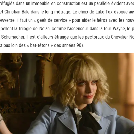
es réfugiés dans un immeuble en construction est un parallèle évident ave
er et Christian Bale dans le long métrage. Le choix de Luke Fox évoque a
erse, il faut un « geek de service » pour aider le héros avec les nouve
ppellent la trilogie de Nolan, comme l’ascenseur dans la tour Wayne, le
Schumacher. Il est d’ailleurs étrange que les pectoraux du Chevalier No
est pas loin des « bat-tétons » des années 90).