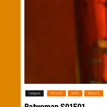
Catégorie
ARTICLES
DIAPO
SERIES TV
Batwoman S01E01