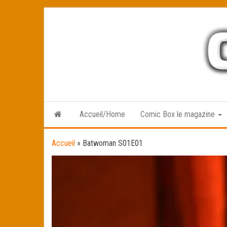
Skip
to
the
content
Accueil/Home
Comic Box le magazine
Accueil
»
Batwoman S01E01