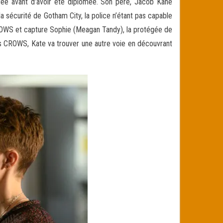
voyée avant d’avoir été diplômée. Son père, Jacob Kane
a sécurité de Gotham City, la police n’étant pas capable
ROWS et capture Sophie (Meagan Tandy), la protégée de
les CROWS, Kate va trouver une autre voie en découvrant