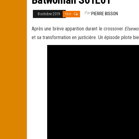
Par
PIERRE BISSON
8 octobre 2019
Non
Après une brève apparition durant le crossover
Elsewo
et sa transformation en justicière. Un épisode pilote bien