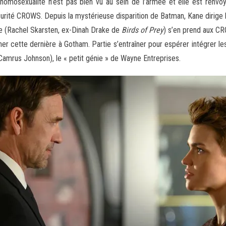
on homosexualité n’est pas bien vu au sein de l’armée et elle est ren
écurité CROWS. Depuis la mystérieuse disparition de Batman, Kane dirige l
e (Rachel Skarsten, ex-Dinah Drake de
Birds of Prey
) s’en prend aux C
ener cette dernière à Gotham. Partie s’entraîner pour espérer intégrer 
(Camrus Johnson), le « petit génie » de Wayne Entreprises.