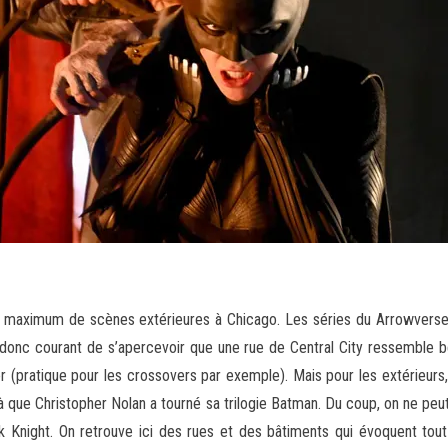
 le maximum de scènes extérieures à Chicago. Les séries du Arrowverse 
st donc courant de s’apercevoir que une rue de Central City ressemble
pratique pour les crossovers par exemple). Mais pour les extérieurs, l
t là que Christopher Nolan a tourné sa trilogie Batman. Du coup, on ne 
 Knight. On retrouve ici des rues et des bâtiments qui évoquent tout