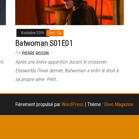
8 octobre 2019
Non
Batwoman S01E01
Par
PIERRE BISSON
t,
Après une brève apparition durant le crossover
Elseworlds l’hiver dernier, Batwoman a enfin le droit à
sa propre série. Petit…
Fièrement propulsé par
WordPress
|
Thème :
Envo Magazine