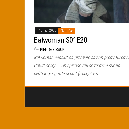
19 mai 2020
Non
Batwoman S01E20
Par
PIERRE BISSON
Batwoman conclut sa première saison prématurémen
CoVid oblige… Un épisode qui se termine sur un
cliffhanger gardé secret (malgré les…