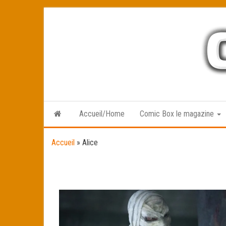
Skip
to
the
content
Accueil/Home
Comic Box le magazine
Accueil
»
Alice