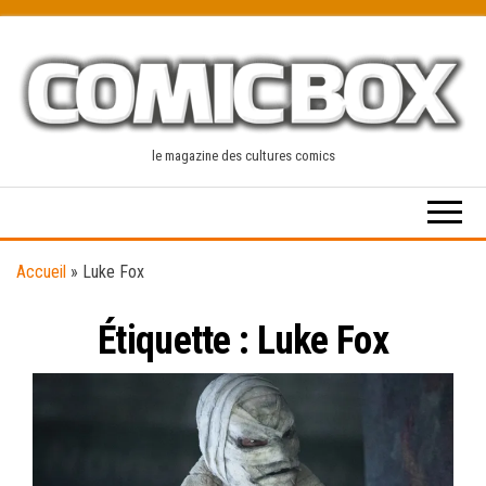
Skip
to
the
content
le magazine des cultures comics
Accueil
»
Luke Fox
Étiquette :
Luke Fox