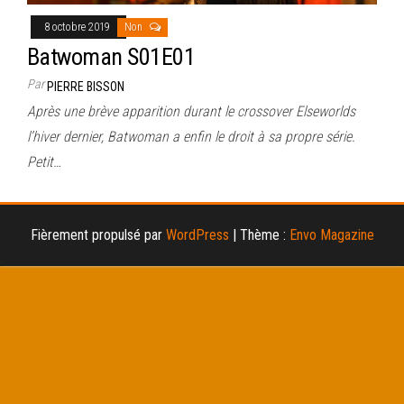
8 octobre 2019
Non
Batwoman S01E01
Par
PIERRE BISSON
Après une brève apparition durant le crossover Elseworlds
l’hiver dernier, Batwoman a enfin le droit à sa propre série.
Petit…
Fièrement propulsé par
WordPress
|
Thème :
Envo Magazine