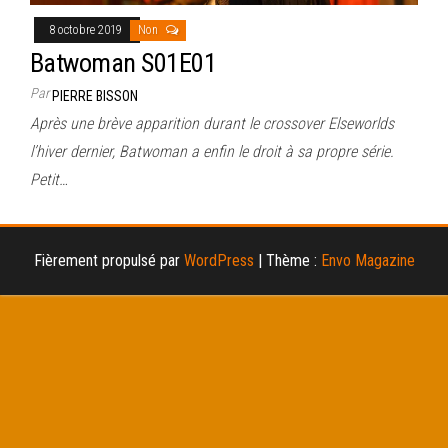
8 octobre 2019
Non
Batwoman S01E01
Par
PIERRE BISSON
Après une brève apparition durant le crossover Elseworlds
l’hiver dernier, Batwoman a enfin le droit à sa propre série.
Petit…
Fièrement propulsé par
WordPress
|
Thème :
Envo Magazine