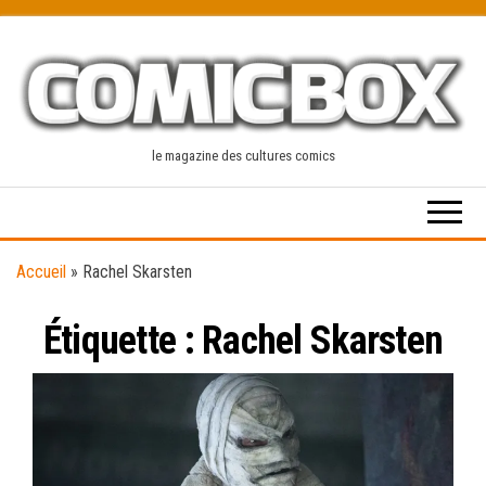
Skip
to
the
content
le magazine des cultures comics
Accueil
»
Rachel Skarsten
Étiquette :
Rachel Skarsten