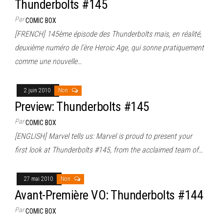
Thunderbolts #145
Par
COMIC BOX
[FRENCH] 145ème épisode des Thunderbolts mais, en réalité,
deuxième numéro de l’ère Heroic Age, qui sonne pratiquement
comme une nouvelle…
2 juin 2010
Non
Preview: Thunderbolts #145
Par
COMIC BOX
[ENGLISH] Marvel tells us: Marvel is proud to present your
first look at Thunderbolts #145, from the acclaimed team of…
27 mai 2010
Non
Avant-Première VO: Thunderbolts #144
Par
COMIC BOX