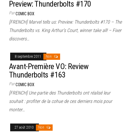
Preview: Thunderbolts #170
Par
COMIC BOX
[FRENCH] Marvel tells us: Preview: Thunderbolts #170 – The
Thunderbolts vs. King Arthur’s Court, winner take all! – Fixer
discovers…
8 septembre 2011
Non
Avant-Première VO: Review
Thunderbolts #163
Par
COMIC BOX
[FRENCH] Une partie des Thunderbolts ont réalisé leur
souhait : profiter de la cohue de ces derniers mois pour
monter…
27 août 2010
Non