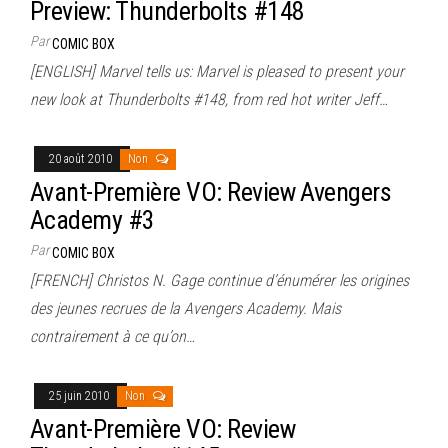
Preview: Thunderbolts #148
Par
COMIC BOX
[ENGLISH] Marvel tells us: Marvel is pleased to present your
new look at Thunderbolts #148, from red hot writer Jeff…
20 août 2010
Non
Avant-Première VO: Review Avengers
Academy #3
Par
COMIC BOX
[FRENCH] Christos N. Gage continue d’énumérer les origines
des jeunes recrues de la Avengers Academy. Mais
contrairement à ce qu’on…
25 juin 2010
Non
Avant-Première VO: Review