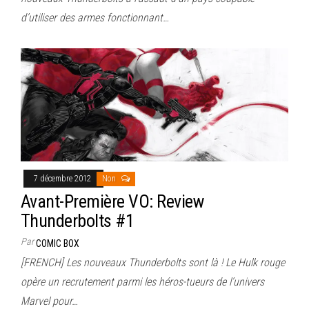
d’utiliser des armes fonctionnant…
7 décembre 2012
Non
Avant-Première VO: Review
Thunderbolts #1
Par
COMIC BOX
[FRENCH] Les nouveaux Thunderbolts sont là ! Le Hulk rouge
opère un recrutement parmi les héros-tueurs de l’univers
Marvel pour…