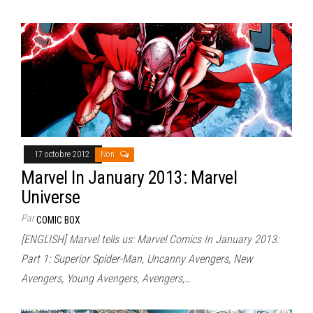
17 octobre 2012
Non
Marvel In January 2013: Marvel
Universe
Par
COMIC BOX
[ENGLISH] Marvel tells us: Marvel Comics In January 2013:
Part 1: Superior Spider-Man, Uncanny Avengers, New
Avengers, Young Avengers, Avengers,…