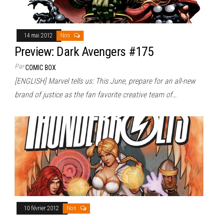
14 mai 2012
Non
Preview: Dark Avengers #175
Par
COMIC BOX
[ENGLISH] Marvel tells us: This June, prepare for an all-new
brand of justice as the fan favorite creative team of…
10 février 2012
Non