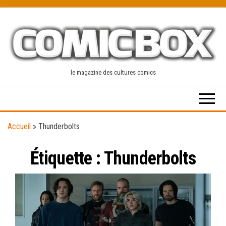
Skip
to
the
content
le magazine des cultures comics
Accueil
»
Thunderbolts
Étiquette :
Thunderbolts