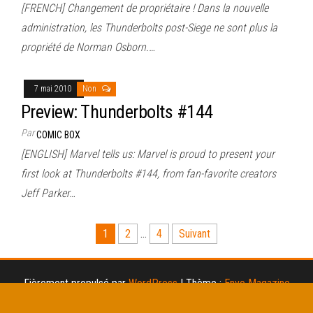
[FRENCH] Changement de propriétaire ! Dans la nouvelle
administration, les Thunderbolts post-Siege ne sont plus la
propriété de Norman Osborn.…
7 mai 2010
Non
Preview: Thunderbolts #144
Par
COMIC BOX
[ENGLISH] Marvel tells us: Marvel is proud to present your
first look at Thunderbolts #144, from fan-favorite creators
Jeff Parker…
Pagination
1
2
…
4
Suivant
des
publications
Fièrement propulsé par
WordPress
|
Thème :
Envo Magazine