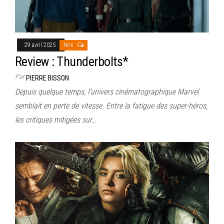
29 avril 2025
Non
Review : Thunderbolts*
Par
PIERRE BISSON
Depuis quelque temps, l’univers cinématographique Marvel
semblait en perte de vitesse. Entre la fatigue des super-héros,
les critiques mitigées sur…