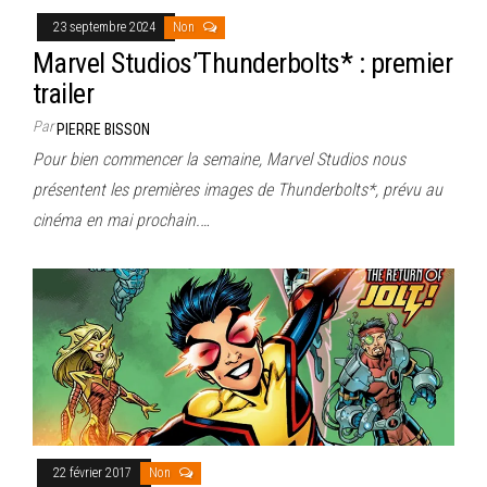
23 septembre 2024
Non
Marvel Studios’Thunderbolts* : premier
trailer
Par
PIERRE BISSON
Pour bien commencer la semaine, Marvel Studios nous
présentent les premières images de Thunderbolts*, prévu au
cinéma en mai prochain.…
22 février 2017
Non