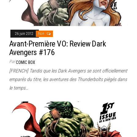
26 juin 2012
Non
Avant-Première VO: Review Dark
Avengers #176
Par
COMIC BOX
[FRENCH] Tandis que les Dark Avengers se sont officiellement
emparés du titre, les aventures des Thunderbolts piégés dans
le temps…