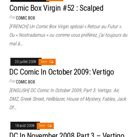
Comic Box Virgin #52 : Scalped
Par
COMIC BOX
[FRENCH] Un Comic Box Virgin spécial « Retour au Futur ».
Ou « Nostradamus » ou comme vous préférez, j’ai toujours du
mal à…
20 juillet 2009
Non
DC Comic In October 2009: Vertigo
Par
COMIC BOX
[ENGLISH] DC Comic In October 2009, Part 3: Vertigo. Air,
DMZ, Greek Street, Hellblazer, House of Mystery, Fables, Jack
Of…
18 août 2008
Non
DC In November 2008 Part 3 – Vertigo