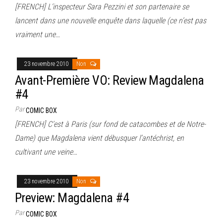
[FRENCH] L’inspecteur Sara Pezzini et son partenaire se
lancent dans une nouvelle enquête dans laquelle (ce n’est pas
vraiment une…
23 novembre 2010
Non
Avant-Première VO: Review Magdalena
#4
Par
COMIC BOX
[FRENCH] C’est à Paris (sur fond de catacombes et de Notre-
Dame) que Magdalena vient débusquer l’antéchrist, en
cultivant une veine…
23 novembre 2010
Non
Preview: Magdalena #4
Par
COMIC BOX