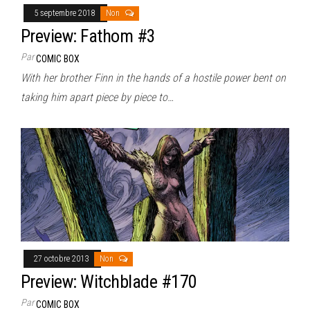
5 septembre 2018
Non
Preview: Fathom #3
Par
COMIC BOX
With her brother Finn in the hands of a hostile power bent on
taking him apart piece by piece to…
27 octobre 2013
Non
Preview: Witchblade #170
Par
COMIC BOX