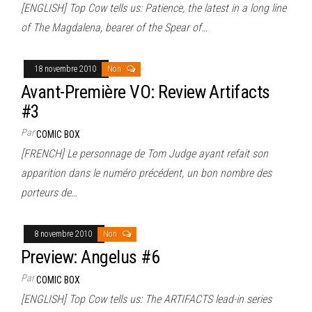
[ENGLISH] Top Cow tells us: Patience, the latest in a long line
of The Magdalena, bearer of the Spear of…
18 novembre 2010
Non
Avant-Première VO: Review Artifacts
#3
Par
COMIC BOX
[FRENCH] Le personnage de Tom Judge ayant refait son
apparition dans le numéro précédent, un bon nombre des
porteurs de…
8 novembre 2010
Non
Preview: Angelus #6
Par
COMIC BOX
[ENGLISH] Top Cow tells us: The ARTIFACTS lead-in series