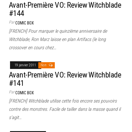
Avant-Première VO: Review Witchblade
#144
Par
COMIC BOX
[FRENCH] Pour marquer le quinzième anniversaire de
Witchblade, Ron Marz laisse en plan Artifacs (le long
crossover en cours chez…
19 janvier 2011
Non
Avant-Première VO: Review Witchblade
#141
Par
COMIC BOX
[FRENCH] Witchblade utilise cette fois encore ses pouvoirs
contre des monstres. Facile de tailler dans la masse quand il
s’agit…