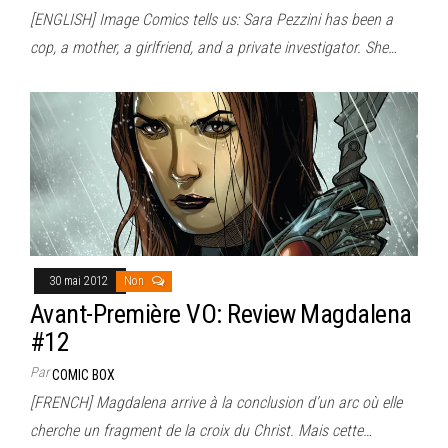
[ENGLISH] Image Comics tells us: Sara Pezzini has been a
cop, a mother, a girlfriend, and a private investigator. She…
30 mai 2012
Non
Avant-Première VO: Review Magdalena
#12
Par
COMIC BOX
[FRENCH] Magdalena arrive à la conclusion d’un arc où elle
cherche un fragment de la croix du Christ. Mais cette…