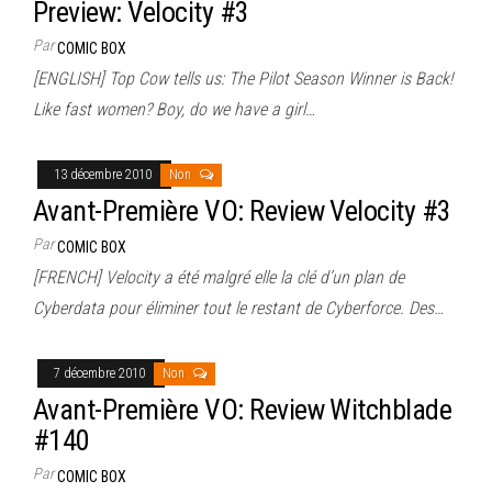
Preview: Velocity #3
Par
COMIC BOX
[ENGLISH] Top Cow tells us: The Pilot Season Winner is Back!
Like fast women? Boy, do we have a girl…
13 décembre 2010
Non
Avant-Première VO: Review Velocity #3
Par
COMIC BOX
[FRENCH] Velocity a été malgré elle la clé d’un plan de
Cyberdata pour éliminer tout le restant de Cyberforce. Des…
7 décembre 2010
Non
Avant-Première VO: Review Witchblade
#140
Par
COMIC BOX