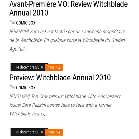
Avant-Première VO: Review Witchblade
Annual 2010
Par
COMIC BOX
[FRENCH] Sara est contactée par une ancienne propriétaire
de la Witchblade. En quelque sorte la Witchblade du Golden
Age fait…
14 décembre 2010
Non
Preview: Witchblade Annual 2010
Par
COMIC BOX
[ENGLISH] Top Cow tells us: Witchblade 15th Anniversary
Issue! Sara Pezzini comes face to face with a former
Witchblade bearer,…
13 décembre 2010
Non