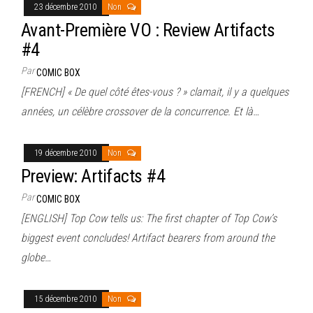
23 décembre 2010
Non
Avant-Première VO : Review Artifacts
#4
Par
COMIC BOX
[FRENCH] « De quel côté êtes-vous ? » clamait, il y a quelques
années, un célèbre crossover de la concurrence. Et là…
19 décembre 2010
Non
Preview: Artifacts #4
Par
COMIC BOX
[ENGLISH] Top Cow tells us: The first chapter of Top Cow’s
biggest event concludes! Artifact bearers from around the
globe…
15 décembre 2010
Non