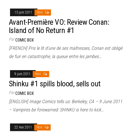
15 juin 2011
Non
Avant-Première VO: Review Conan:
Island of No Return #1
Par
COMIC BOX
[FRENCH] Pris le lit d’une de ses maîtresses, Conan est obligé
de fuir en catastrophe, la queue entre les jambes…
9 juin 2011
Non
Shinku #1 spills blood, sells out
Par
COMIC BOX
[ENGLISH] Image Comics tells us: Berkeley, CA – 9 June 2011
– Vampires be forewarned: SHINKU is here to kick…
22 mai 2011
Non