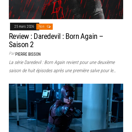
25 mars 2026
Non
Review : Daredevil : Born Again –
Saison 2
Par
PIERRE BISSON
La série Daredevil : Born Again revient pour une deuxième
saison de huit épisodes après une première salve pour le…