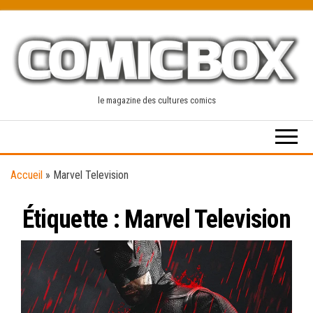
Skip
to
the
content
le magazine des cultures comics
Accueil
»
Marvel Television
Étiquette :
Marvel Television