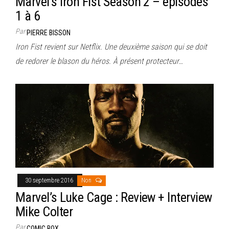
Marvel’s Iron Fist Season 2 – épisodes
1 à 6
Par
PIERRE BISSON
Iron Fist revient sur Netflix. Une deuxième saison qui se doit
de redorer le blason du héros. À présent protecteur…
30 septembre 2016
Non
Marvel’s Luke Cage : Review + Interview
Mike Colter
Par
COMIC BOX