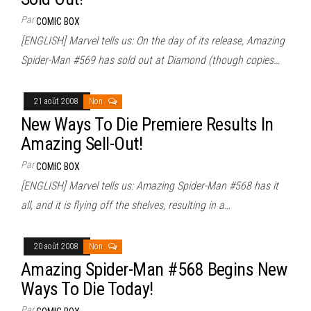
Par
COMIC BOX
[ENGLISH] Marvel tells us: On the day of its release, Amazing
Spider-Man #569 has sold out at Diamond (though copies…
21 août 2008
Non
New Ways To Die Premiere Results In
Amazing Sell-Out!
Par
COMIC BOX
[ENGLISH] Marvel tells us: Amazing Spider-Man #568 has it
all, and it is flying off the shelves, resulting in a…
20 août 2008
Non
Amazing Spider-Man #568 Begins New
Ways To Die Today!
Par