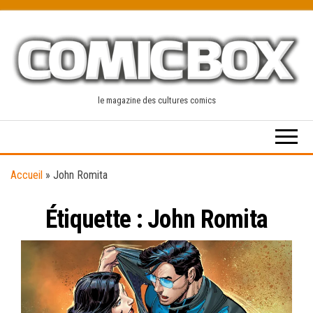
Skip
to
the
content
le magazine des cultures comics
Accueil
»
John Romita
Étiquette :
John Romita