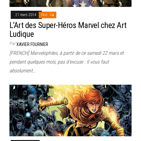
21 mars 2014
Non
L’Art des Super-Héros Marvel chez Art
Ludique
Par
XAVIER FOURNIER
[FRENCH] Marvelophiles, à partir de ce samedi 22 mars et
pendant quelques mois, pas d’excuse : Il vous faut
absolument…