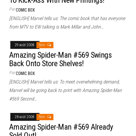
Par
COMIC BOX
[ENGLISH] Marvel tells us: The comic book that has everyone
from MTV to EW talking is Mark Millar and John…
29 août 2008
Non
Amazing Spider-Man #569 Swings
Back Onto Store Shelves!
Par
COMIC BOX
[ENGLISH] Marvel tells us: To meet overwhelming demand,
Marvel will be going back to print with Amazing Spider-Man
#569 Second…
28 août 2008
Non
Amazing Spider-Man #569 Already
Sold Out!