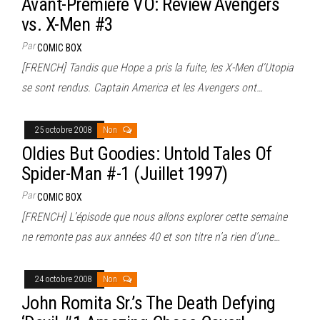
Avant-Première VO: Review Avengers
vs. X-Men #3
Par
COMIC BOX
[FRENCH] Tandis que Hope a pris la fuite, les X-Men d’Utopia
se sont rendus. Captain America et les Avengers ont…
25 octobre 2008
Non
Oldies But Goodies: Untold Tales Of
Spider-Man #-1 (Juillet 1997)
Par
COMIC BOX
[FRENCH] L’épisode que nous allons explorer cette semaine
ne remonte pas aux années 40 et son titre n’a rien d’une…
24 octobre 2008
Non
John Romita Sr.’s The Death Defying