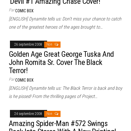
‘Devil #1 Amazing Chase Cover!
Par
COMIC BOX
[ENGLISH] Dynamite tells us: Don’t miss your chance to catch
one of the greatest heroes of the ages brought to…
26 septembre 2008
Non
Golden Age Great George Tuska And
John Romita Sr. Cover The Black
Terror!
Par
COMIC BOX
[ENGLISH] Dynamite tells us: The Black Terror is back and boy
is he pissed! From the thrilling pages of Project…
24 septembre 2008
Non
Amazing Spider-Man #572 Swings