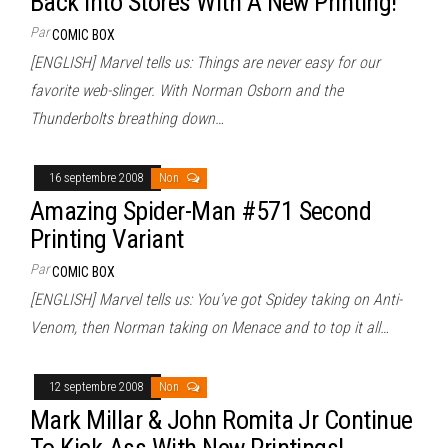
Back Into Stores With A New Printing!
Par
COMIC BOX
[ENGLISH] Marvel tells us: Things are never easy for our
favorite web-slinger. With Norman Osborn and the
Thunderbolts breathing down…
16 septembre 2008
Non
Amazing Spider-Man #571 Second
Printing Variant
Par
COMIC BOX
[ENGLISH] Marvel tells us: You’ve got Spidey taking on Anti-
Venom, then Norman taking on Menace and to top it all…
12 septembre 2008
Non
Mark Millar & John Romita Jr Continue
To Kick-Ass With New Printings!