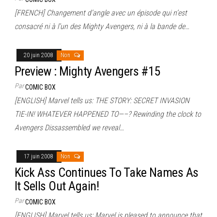
[FRENCH] Changement d’angle avec un épisode qui n’est
consacré ni à l’un des Mighty Avengers, ni à la bande de…
20 juin 2008
Non
Preview : Mighty Avengers #15
Par
COMIC BOX
[ENGLISH] Marvel tells us: THE STORY: SECRET INVASION
TIE-IN! WHATEVER HAPPENED TO—–? Rewinding the clock to
Avengers Dissassembled we reveal…
17 juin 2008
Non
Kick Ass Continues To Take Names As
It Sells Out Again!
Par
COMIC BOX
[ENGLISH] Marvel tells us: Marvel is pleased to announce that