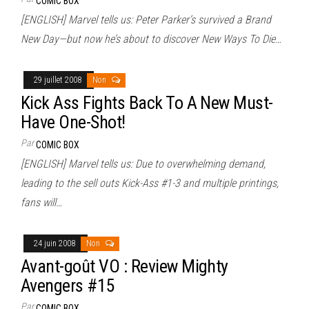
COMIC BOX
[ENGLISH] Marvel tells us: Peter Parker’s survived a Brand
New Day—but now he’s about to discover New Ways To Die…
29 juillet 2008
Non
Kick Ass Fights Back To A New Must-
Have One-Shot!
Par
COMIC BOX
[ENGLISH] Marvel tells us: Due to overwhelming demand,
leading to the sell outs Kick-Ass #1-3 and multiple printings,
fans will…
24 juin 2008
Non
Avant-goût VO : Review Mighty
Avengers #15
Par
COMIC BOX