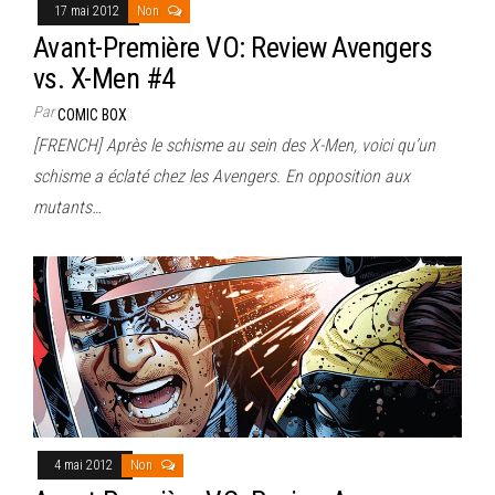
17 mai 2012
Non
Avant-Première VO: Review Avengers
vs. X-Men #4
Par
COMIC BOX
[FRENCH] Après le schisme au sein des X-Men, voici qu’un
schisme a éclaté chez les Avengers. En opposition aux
mutants…
4 mai 2012
Non