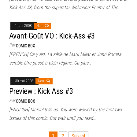
Kick Ass #3, from the superstar Wolverine: Enemy of The…
1 juin 2008
Non
Avant-Goût VO : Kick-Ass #3
Par
COMIC BOX
[FRENCH] Ca y est. La série de Mark Millar et John Romita
semble être passé à plein régime. Ou plus…
30 mai 2008
Non
Preview : Kick Ass #3
Par
COMIC BOX
[ENGLISH] Marvel tells us: You were wowed by the first two
issues of this comic. But wait until you read…
Pagination
1
2
Suivant