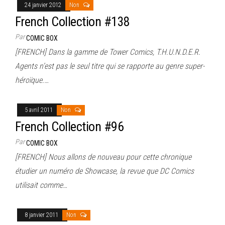
24 janvier 2012
Non
French Collection #138
Par
COMIC BOX
[FRENCH] Dans la gamme de Tower Comics, T.H.U.N.D.E.R.
Agents n’est pas le seul titre qui se rapporte au genre super-
héroïque.…
5 avril 2011
Non
French Collection #96
Par
COMIC BOX
[FRENCH] Nous allons de nouveau pour cette chronique
étudier un numéro de Showcase, la revue que DC Comics
utilisait comme…
8 janvier 2011
Non