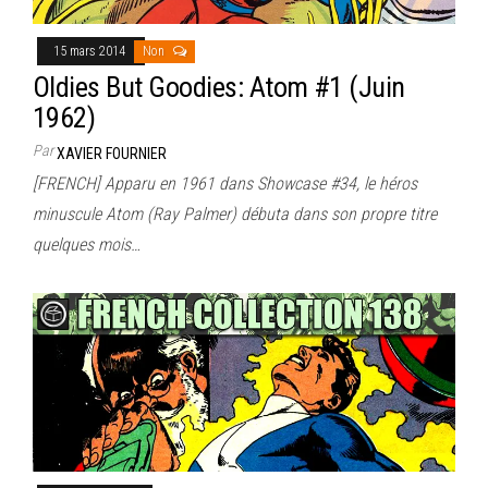
15 mars 2014
Non
Oldies But Goodies: Atom #1 (Juin
1962)
Par
XAVIER FOURNIER
[FRENCH] Apparu en 1961 dans Showcase #34, le héros
minuscule Atom (Ray Palmer) débuta dans son propre titre
quelques mois…