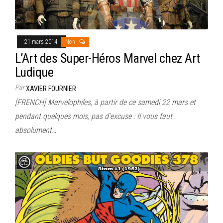
21 mars 2014
Non
L’Art des Super-Héros Marvel chez Art
Ludique
Par
XAVIER FOURNIER
[FRENCH] Marvelophiles, à partir de ce samedi 22 mars et
pendant quelques mois, pas d’excuse : Il vous faut
absolument…