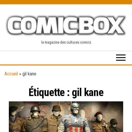
Skip
to
the
content
le magazine des cultures comics
Accueil
»
gil kane
Étiquette :
gil kane