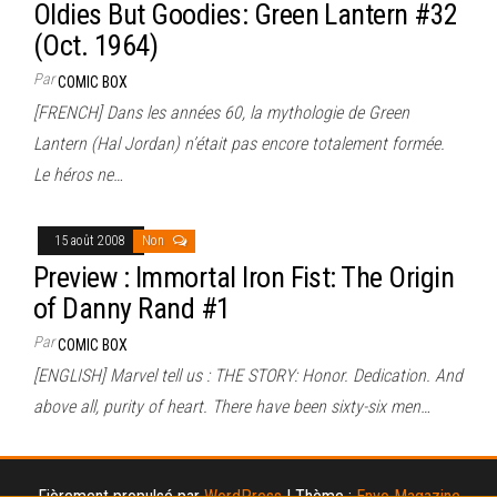
Oldies But Goodies: Green Lantern #32
(Oct. 1964)
Par
COMIC BOX
[FRENCH] Dans les années 60, la mythologie de Green
Lantern (Hal Jordan) n’était pas encore totalement formée.
Le héros ne…
15 août 2008
Non
Preview : Immortal Iron Fist: The Origin
of Danny Rand #1
Par
COMIC BOX
[ENGLISH] Marvel tell us : THE STORY: Honor. Dedication. And
above all, purity of heart. There have been sixty-six men…
Fièrement propulsé par
WordPress
|
Thème :
Envo Magazine