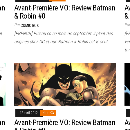
an
Avant-Première VO: Review Batman
A
& Robin #0
&
Par
Pa
COMIC BOX
nt
[FRENCH] Puisqu’en ce mois de septembre il pleut des
[F
origines chez DC et que Batman & Robin est le seul…
ve
ta
12 avril 2012
Non
an
Avant-Première VO: Review Batman
A