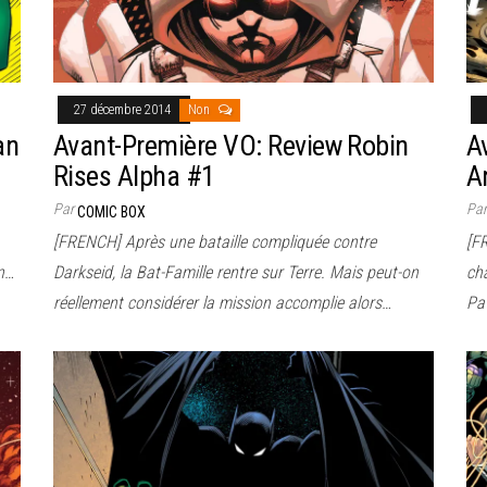
27 décembre 2014
Non
an
Avant-Première VO: Review Robin
A
Rises Alpha #1
A
Par
Pa
COMIC BOX
[FRENCH] Après une bataille compliquée contre
[F
on…
Darkseid, la Bat-Famille rentre sur Terre. Mais peut-on
cha
réellement considérer la mission accomplie alors…
Pa