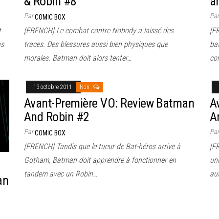
& Robin #8
a
Par
Pa
COMIC BOX
t
[FRENCH] Le combat contre Nobody a laissé des
[F
ns
traces. Des blessures aussi bien physiques que
ba
morales. Batman doit alors tenter…
co
13 octobre 2011
Non
Avant-Première VO: Review Batman
A
And Robin #2
A
Par
Pa
COMIC BOX
[FRENCH] Tandis que le tueur de Bat-héros arrive à
[F
Gotham, Batman doit apprendre à fonctionner en
uni
tandem avec un Robin…
au
an