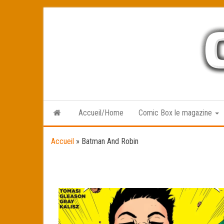
Skip
to
the
content
Accueil/Home
Comic Box le magazine
Accueil
»
Batman And Robin