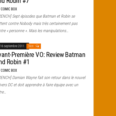
nd Robin #7
r
COMIC BOX
RENCH] Sept épisodes que Batman et Robin se
ttent contre Nobody mais très certainement pas
ntre « personne ». Mais les manipulations…
16 septembre 2011
Non
vant-Première VO: Review Batman
nd Robin #1
r
COMIC BOX
RENCH] Damian Wayne fait son retour dans le nouvel
vers DC et doit apprendre à faire équipe avec un
tre…