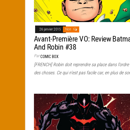
26 janvier 2015
Non
Avant-Première VO: Review Batm
And Robin #38
Par
COMIC BOX
[FRENCH] Robin doit reprendre sa place dans l’ordre
des choses. Ce qui n’est pas facile car, en plus de s