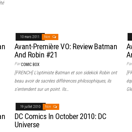
été
10 mars 2011
Non
an
Avant-Première VO: Review Batman
A
And Robin #21
A
Par
Pa
COMIC BOX
[FRENCH] L’optimiste Batman et son sidekick Robin ont
[FR
beau avoir de sacrées différences philosophiques, ils
éq
s’entendent sur un point. Ils…
Gl
19 juillet 2010
Non
an
DC Comics In October 2010: DC
Universe