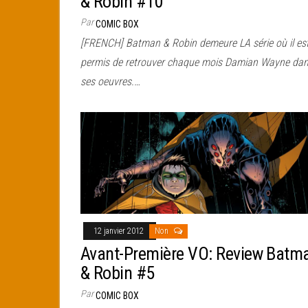
& Robin #10
Par
COMIC BOX
[FRENCH] Batman & Robin demeure LA série où il es
permis de retrouver chaque mois Damian Wayne da
ses oeuvres.…
12 janvier 2012
Non
Avant-Première VO: Review Batm
& Robin #5
Par
COMIC BOX