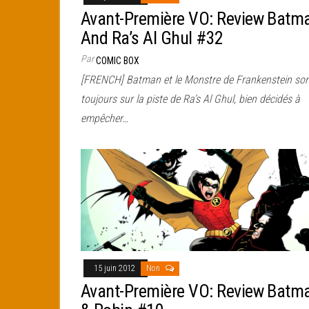
Avant-Première VO: Review Batm
And Ra’s Al Ghul #32
Par
COMIC BOX
[FRENCH] Batman et le Monstre de Frankenstein so
toujours sur la piste de Ra’s Al Ghul, bien décidés à
empêcher…
15 juin 2012
Non
Avant-Première VO: Review Batm