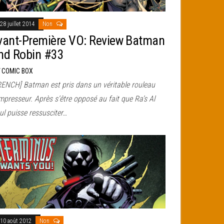
28 juillet 2014
Non
vant-Première VO: Review Batman
nd Robin #33
r
COMIC BOX
RENCH] Batman est pris dans un véritable rouleau
presseur. Après s’être opposé au fait que Ra’s Al
ul puisse ressusciter…
10 août 2012
Non