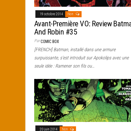
19 octobre 2014
Non
Avant-Première VO: Review Batm
And Robin #35
Par
COMIC BOX
[FRENCH] Batman, installé dans une armure
surpuissante, s’est introduit sur Apokolips avec une
seule idée : Ramener son fils ou…
20 juin 2014
Non