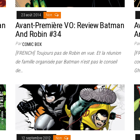
23 août 2014
Non
an
Avant-Première VO: Review Batman
A
And Robin #34
A
Par
Pa
COMIC BOX
[FRENCH] Toujours pas de Robin en vue. Et la réunion
[F
de famille organisée par Batman n’est pas le conseil
com
de…
Gh
12 septembre 2012
Non