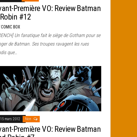
vant-Première VO: Review Batman
 Robin #12
r
COMIC BOX
RENCH] Un fanatique fait le siège de Gotham pour se
nger de Batman. Ses troupes ravagent les rues
ndis que…
15 mars 2012
Non
vant-Première VO: Review Batman