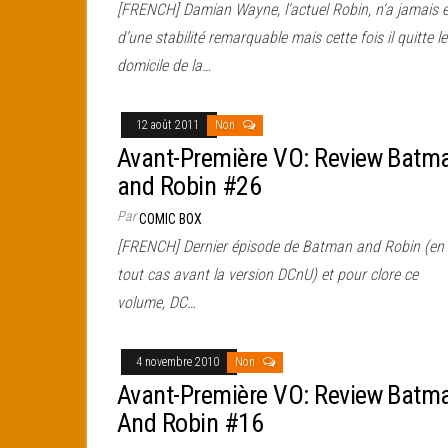
[FRENCH] Damian Wayne, l’actuel Robin, n’a jamais 
d’une stabilité remarquable mais cette fois il quitte le
domicile de la…
12 août 2011
Non
Avant-Première VO: Review Batm
and Robin #26
Par
COMIC BOX
[FRENCH] Dernier épisode de Batman and Robin (en
tout cas avant la version DCnU) et pour clore ce
volume, DC…
4 novembre 2010
Non
Avant-Première VO: Review Batm
And Robin #16