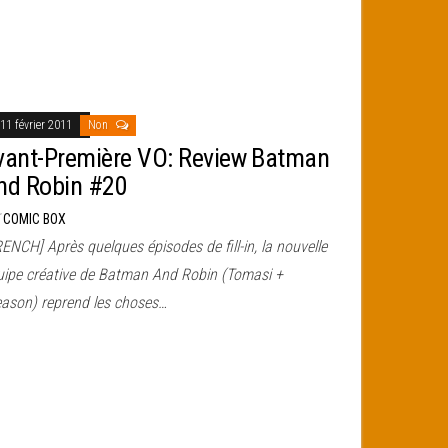
11 février 2011
Non
vant-Première VO: Review Batman
nd Robin #20
r
COMIC BOX
ENCH] Après quelques épisodes de fill-in, la nouvelle
uipe créative de Batman And Robin (Tomasi +
eason) reprend les choses…