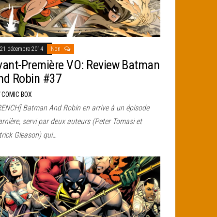
21 décembre 2014
Non
vant-Première VO: Review Batman
nd Robin #37
r
COMIC BOX
RENCH] Batman And Robin en arrive à un épisode
rnière, servi par deux auteurs (Peter Tomasi et
trick Gleason) qui…