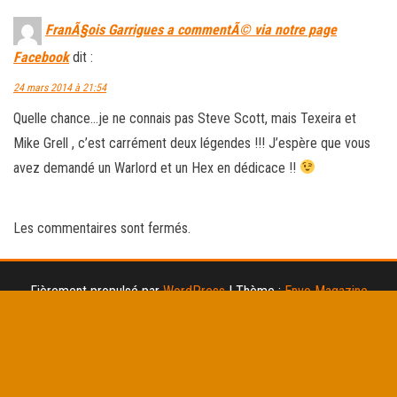
FranÃ§ois Garrigues a commentÃ© via notre page
Facebook
dit :
24 mars 2014 à 21:54
Quelle chance…je ne connais pas Steve Scott, mais Texeira et
Mike Grell , c’est carrément deux légendes !!! J’espère que vous
avez demandé un Warlord et un Hex en dédicace !!
Les commentaires sont fermés.
Fièrement propulsé par
WordPress
|
Thème :
Envo Magazine