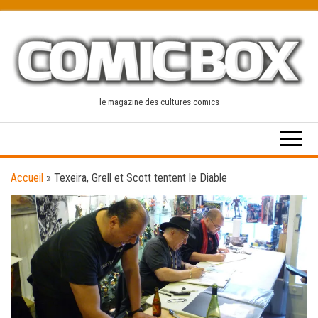
Skip
to
the
content
le magazine des cultures comics
Accueil
»
Texeira, Grell et Scott tentent le Diable