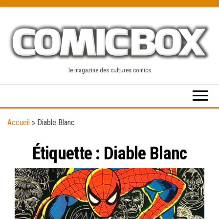
Skip
to
the
content
le magazine des cultures comics
Accueil
»
Diable Blanc
Étiquette :
Diable Blanc