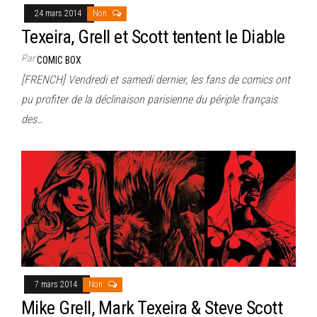
24 mars 2014
Non
Texeira, Grell et Scott tentent le Diable
Par
COMIC BOX
[FRENCH] Vendredi et samedi dernier, les fans de comics ont
pu profiter de la déclinaison parisienne du périple français
des…
7 mars 2014
Non
Mike Grell, Mark Texeira & Steve Scott