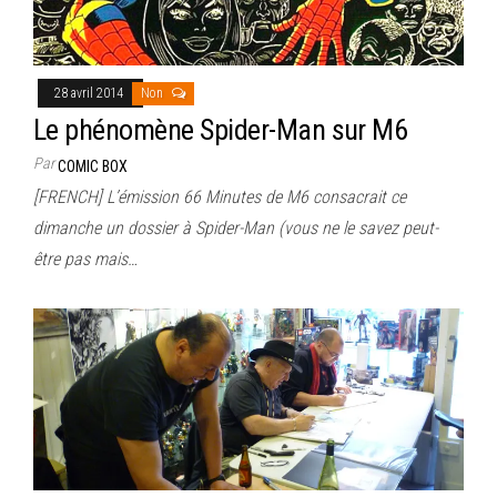
28 avril 2014
Non
Le phénomène Spider-Man sur M6
Par
COMIC BOX
[FRENCH] L’émission 66 Minutes de M6 consacrait ce
dimanche un dossier à Spider-Man (vous ne le savez peut-
être pas mais…