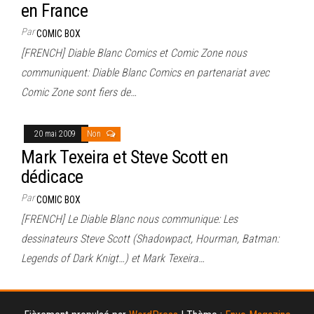
en France
Par
COMIC BOX
[FRENCH] Diable Blanc Comics et Comic Zone nous
communiquent: Diable Blanc Comics en partenariat avec
Comic Zone sont fiers de…
20 mai 2009
Non
Mark Texeira et Steve Scott en
dédicace
Par
COMIC BOX
[FRENCH] Le Diable Blanc nous communique: Les
dessinateurs Steve Scott (Shadowpact, Hourman, Batman:
Legends of Dark Knigt…) et Mark Texeira…