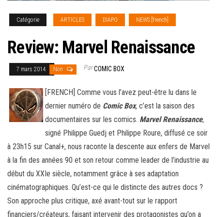
Catégorie
ARTICLES
DIAPO
NEWS [french]
Review: Marvel Renaissance
Par
COMIC BOX
7 mars 2014
Non
[FRENCH] Comme vous l’avez peut-être lu dans le
dernier numéro de
Comic Box
, c’est la saison des
documentaires sur les comics.
M
arvel Renaissance
,
signé Philippe Guedj et Philippe Roure, diffusé ce soir
à 23h15 sur Canal+, nous raconte la descente aux enfers de Marvel
à la fin des années 90 et son retour comme leader de l’industrie au
début du XXIe siècle, notamment grâce à ses adaptation
cinématographiques. Qu’est-ce qui le distincte des autres docs ?
Son approche plus critique, axé avant-tout sur le rapport
financiers/créateurs,
faisant intervenir des protagonistes qu’on a