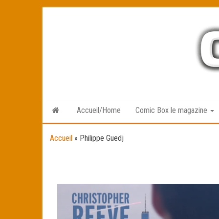
Skip
to
the
content
Accueil/Home
Comic Box le magazine
Accueil
»
Philippe Guedj