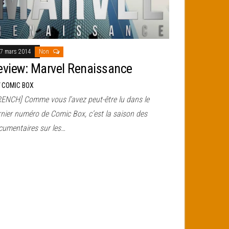
7 mars 2014
Non
eview: Marvel Renaissance
r
COMIC BOX
RENCH] Comme vous l’avez peut-être lu dans le
rnier numéro de Comic Box, c’est la saison des
cumentaires sur les…