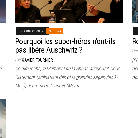
23 janvier 2017
Non
Pourquoi les super-héros n’ont-ils
R
pas libéré Auschwitz ?
Pa
Par
[F
XAVIER FOURNIER
e
Ce dimanche, le Mémorial de la Shoah accueillait Chris
de
Claremont (scénariste des plus grandes sagas des X-
do
Men), Jean-Pierre Dionnet (Métal…