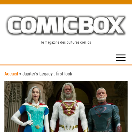
Skip
to
the
content
le magazine des cultures comics
Accueil
»
Jupiter’s Legacy : first look