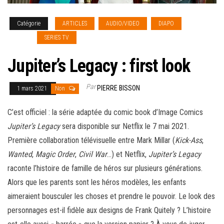
Catégorie
ARTICLES
AUDIO/VIDEO
DIAPO
NEWS
[french]
SERIES TV
Jupiter’s Legacy : first look
Par
PIERRE BISSON
1 mars 2021
Non
C’est officiel : la série adaptée du comic book d’Image Comics
Jupiter’s Legacy
sera disponible sur Netflix le 7 mai 2021.
Première collaboration télévisuelle entre Mark Millar (
Kick-Ass
,
Wanted
,
Magic Order
,
Civil War
…) et Netflix,
Jupiter’s Legacy
raconte l’histoire de famille de héros sur plusieurs générations.
Alors que les parents sont les héros modèles, les enfants
aimeraient bousculer les choses et prendre le pouvoir. Le look des
personnages est-il fidèle aux designs de Frank Quitely ?
L’histoire