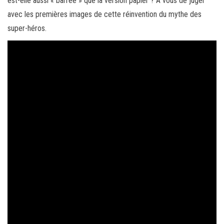
est-elle aussi « barrée » que la version papier ? À vous de juger
avec les premières images de cette réinvention du mythe des
super-héros.