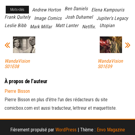
Ben Daniels
Andrew Horton
Elena Kampouris
Mots-clés
Frank Quitely
Josh Duhamel
Image Comics
Jupiter's Legacy
Leslie Bibb
Matt Lanter
Utopian
Mark Millar
Netlfix.
WandaVision
WandaVision
S01E08
S01E09
À propos de l’auteur
Pierre Bisson
Pierre Bisson en plus d'être l'un des rédacteurs du site
comicbox.com est aussi traducteur, lettreur et maquettiste.
Fièrement propulsé par
WordPress
|
Thème :
Envo Magazine