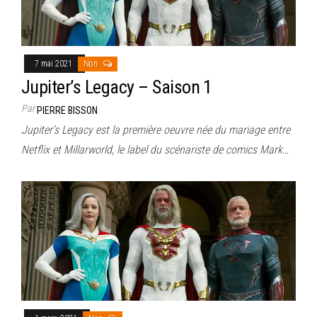
7 mai 2021
Non
Jupiter’s Legacy – Saison 1
Par
PIERRE BISSON
Jupiter’s Legacy est la première oeuvre née du mariage entre
Netflix et Millarworld, le label du scénariste de comics Mark…