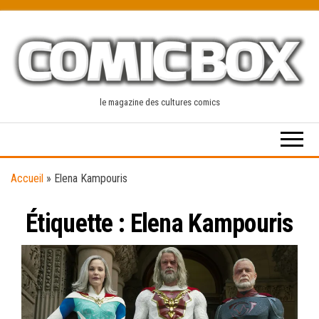
Skip
to
the
content
le magazine des cultures comics
Accueil
»
Elena Kampouris
Étiquette :
Elena Kampouris