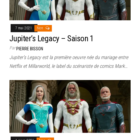
7 mai 2021
Non
Jupiter’s Legacy – Saison 1
Par
PIERRE BISSON
Jupiter’s Legacy est la première oeuvre née du mariage entre
Netflix et Millarworld, le label du scénariste de comics Mark…