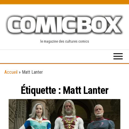
Skip
to
the
content
le magazine des cultures comics
Accueil
»
Matt Lanter
Étiquette :
Matt Lanter