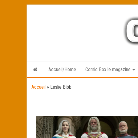
Skip
to
the
content
Accueil/Home
Comic Box le magazine
Accueil
»
Leslie Bibb