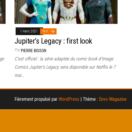
1 mars 2021
Non
Jupiter’s Legacy : first look
Par
PIERRE BISSON
age
C’est officiel : la série adaptée du comic book d’Image
Comics Jupiter’s Legacy sera disponible sur Netflix le 7
mai…
Fièrement propulsé par
WordPress
|
Thème :
Envo Magazine