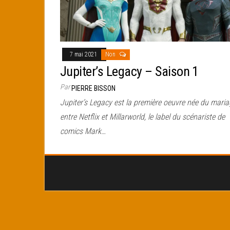
7 mai 2021
Non
Jupiter’s Legacy – Saison 1
Par
PIERRE BISSON
Jupiter’s Legacy est la première oeuvre née du mari
entre Netflix et Millarworld, le label du scénariste de
comics Mark…