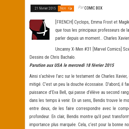
Par
COMIC BOX
21 février 2015
Non
[FRENCH] Cyclops, Emma Frost et Magik on
que tous les principaux professeurs de l
parler depuis un moment… Charles Xavier
Uncanny X-Men #31 [Marvel Comics] Scén
Dessins de Chris Bachalo.
Parution aux USA le mercredi 18 février 2015
Ainsi s’achève l’arc sur le testament de Charles Xavier,
mitigé. C’est un peu la douche écossaise. D’abord, il fau
puissance d’Eva Bell, qui passe d’élève au second rang 
dans les temps à venir. En un sens, Bendis trouve le m
entre deux, de les faire correspondre avec le com
profondeur. En clair, Bendis montre qu’il peut transfor
importance plus marquée. Cela, c’est pour la bonne nouv