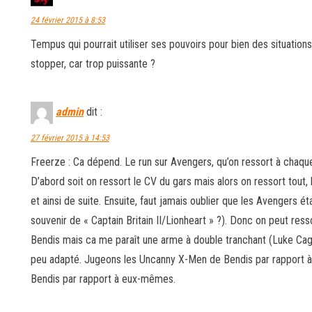
24 février 2015 à 8:53
Tempus qui pourrait utiliser ses pouvoirs pour bien des situation
stopper, car trop puissante ?
admin
dit :
27 février 2015 à 14:53
Freerze : Ca dépend. Le run sur Avengers, qu’on ressort à chaqu
D’abord soit on ressort le CV du gars mais alors on ressort tout,
et ainsi de suite. Ensuite, faut jamais oublier que les Avengers é
souvenir de « Captain Britain II/Lionheart » ?). Donc on peut ress
Bendis mais ca me paraît une arme à double tranchant (Luke Cag
peu adapté. Jugeons les Uncanny X-Men de Bendis par rapport 
Bendis par rapport à eux-mêmes.