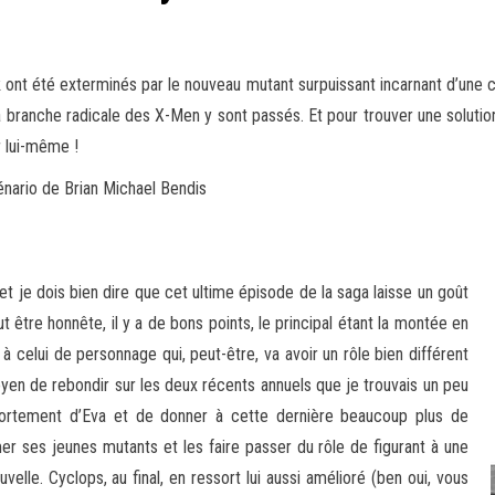
t été exterminés par le nouveau mutant surpuissant incarnant d’une cer
a branche radicale des X-Men y sont passés. Et pour trouver
une solution
 lui-même !
ario de Brian Michael Bendis
 et je dois bien dire que cet ultime épisode de la saga laisse un goût
t être honnête, il y a de bons points, le principal étant la montée en
à celui de personnage qui, peut-être, va avoir un rôle bien différent
oyen de rebondir sur les deux récents annuels que je trouvais un peu
portement d’Eva et de donner à cette dernière beaucoup plus de
mer ses jeunes mutants et les faire passer du rôle de figurant à une
elle. Cyclops, au final, en ressort lui aussi amélioré (ben oui, vous