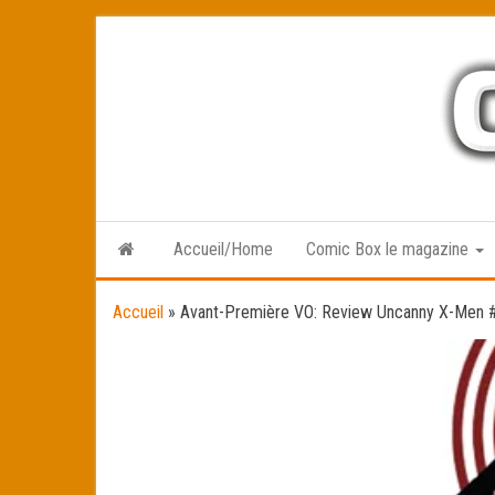
Skip
to
the
content
Accueil/Home
Comic Box le magazine
Accueil
»
Avant-Première VO: Review Uncanny X-Men 