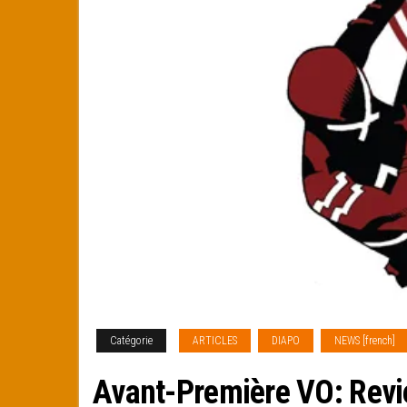
Catégorie
ARTICLES
DIAPO
NEWS [french]
Avant-Première VO: Rev