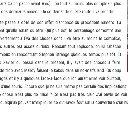
ai ? Ca se passe avant Axis)… ou tout au moins plus complexe, plus
de ces dernières années. On se demande quelle route il va prendre…
iste passe à côté de son effet d’annonce du précédent numéro. La
t qu’elle aurait dû être. Qui plus est, le personnage démontre une
uvertement à Eva des choses dont il va être au moins le complice,
les autres est assez curieux. Pendant tout l’épisode, on lui rabâche
de mieux en rencontrant Stephen Strange quelques temps plus tôt. Et
 Xavier du passé dans le présent, il y avait des choses à faire.
 trop avec Malloy faisant le kakou dans un no-man’s land. Du coup
es et il y a quelques face-à-face que l’on aurait aimé voir. Surtout,
d’une souris. Encore que je ne suis même pas certain des implications
chose n’est plus de mise ? Ce n’est pas très clair. J’ai envie de voir
i quelqu’un pouvait m’expliquer ce qu’Havok fout sur la couverture d’un n