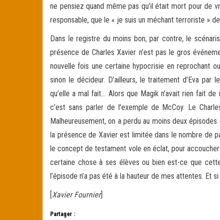
ne pensiez quand même pas qu’il était mort pour de vr
responsable, que le « je suis un méchant terroriste » 
Dans le registre du moins bon, par contre, le scénar
présence de Charles Xavier n’est pas le gros événemen
nouvelle fois une certaine hypocrisie en reprochant o
sinon le décideur. D’ailleurs, le traitement d’Eva par 
qu’elle a mal fait… Alors que Magik n’avait rien fait 
c’est sans parler de l’exemple de McCoy. Le Charles
Malheureusement, on a perdu au moins deux épisodes de
la présence de Xavier est limitée dans le nombre de pag
le concept de testament vole en éclat, pour accoucher 
certaine chose à ses élèves ou bien est-ce que cette 
l’épisode n’a pas été à la hauteur de mes attentes. Et s
[
Xavier Fournier
]
Partager :