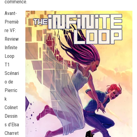
commence.
Avant-
Premiè
re VF:
Review
Infinite
Loop
T1
Scénari
o de
Pierric
k
Colinet
Dessin
s d’Elsa
Charret