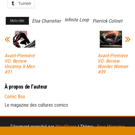
Tumblr
Infinite Loop
Elsa Charretier
Pierrick Colinet
Mots-clés
Avant-Première
Avant-Première
VO: Review
VO: Review
Uncanny X-Men
Wonder Woman
#31
#39
À propos de l’auteur
Comic Box
Le magazine des cultures comics
Fièrement propulsé par
WordPress
|
Thème :
Envo Magazine