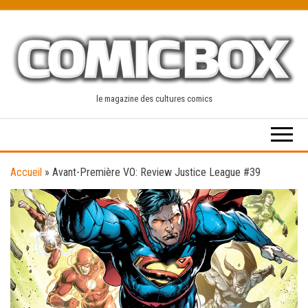
Skip
to
the
content
le magazine des cultures comics
Accueil
»
Avant-Première VO: Review Justice League #39