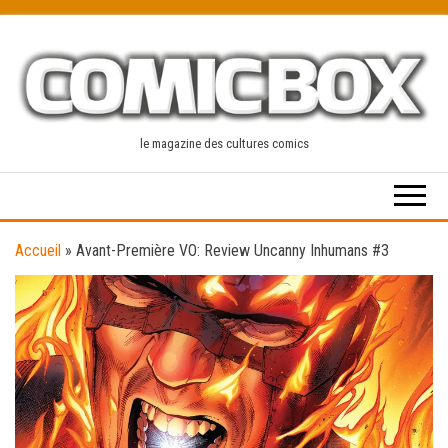
Skip
to
the
content
le magazine des cultures comics
Accueil
»
Avant-Première VO: Review Uncanny Inhumans #3