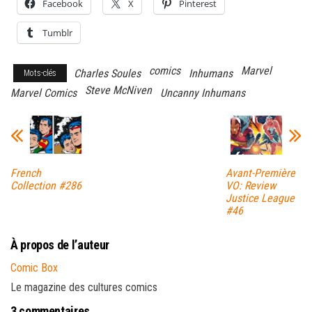
Facebook
X
Pinterest
Tumblr
comics
Marvel
Charles Soules
Inhumans
Mots-clés
Steve McNiven
Marvel Comics
Uncanny Inhumans
French
Avant-Première
Collection #286
VO: Review
Justice League
#46
À propos de l’auteur
Comic Box
Le magazine des cultures comics
3 commentaires