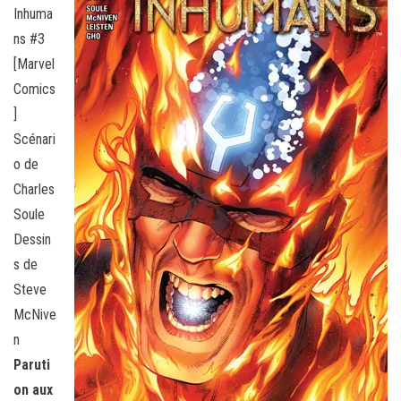
Inhuma
ns #3
[Marvel
Comics
]
Scénari
o de
Charles
Soule
Dessin
s de
Steve
McNive
n
Paruti
on aux