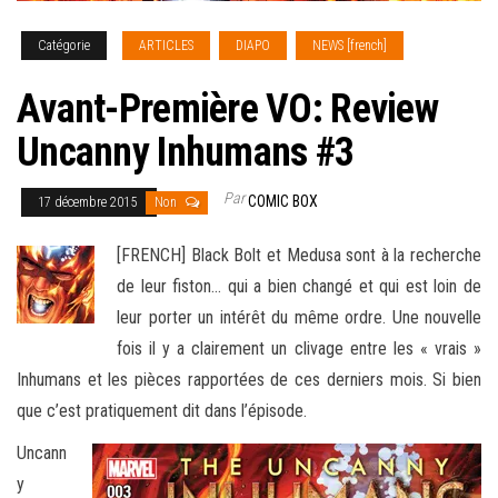
Catégorie
ARTICLES
DIAPO
NEWS [french]
Avant-Première VO: Review
Uncanny Inhumans #3
Par
COMIC BOX
17 décembre 2015
Non
[FRENCH] Black Bolt et Medusa sont à la recherche
de leur fiston… qui a bien changé et qui est loin de
leur porter un intérêt du même ordre. Une nouvelle
fois il y a clairement un clivage entre les « vrais »
Inhumans et les pièces rapportées de ces derniers mois
. Si bien
que c’est pratiquement dit dans l’épisode.
Uncann
y