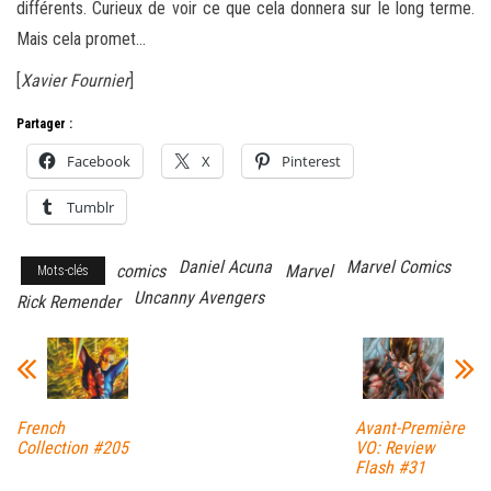
différents. Curieux de voir ce que cela donnera sur le long terme.
Mais cela promet…
[
Xavier Fournier
]
Partager :
Facebook
X
Pinterest
Tumblr
Daniel Acuna
Marvel Comics
comics
Marvel
Mots-clés
Uncanny Avengers
Rick Remender
French
Avant-Première
Collection #205
VO: Review
Flash #31