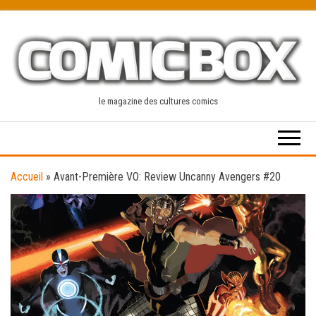
Skip
to
the
content
le magazine des cultures comics
Accueil
»
Avant-Première VO: Review Uncanny Avengers #20