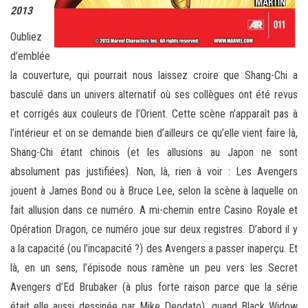
2013
Oubliez
d’emblée
la couverture, qui pourrait nous laissez croire que Shang-Chi a
basculé dans un univers alternatif où ses collègues ont été revus
et corrigés aux couleurs de l’Orient. Cette scène n’apparaît pas à
l’intérieur et on se demande bien d’ailleurs ce qu’elle vient faire là,
Shang-Chi étant chinois (et les allusions au Japon ne sont
absolument pas justifiées). Non, là, rien à voir : Les Avengers
jouent à James Bond ou à Bruce Lee, selon la scène à laquelle on
fait allusion dans ce numéro. A mi-chemin entre Casino Royale et
Opération Dragon, ce numéro joue sur deux registres. D’abord il y
a la capacité (ou l’incapacité ?) des Avengers a passer inaperçu. Et
là, en un sens, l’épisode nous ramène un peu vers les Secret
Avengers d’Ed Brubaker (à plus forte raison parce que la série
était elle aussi dessinée par Mike Deodato), quand Black Widow