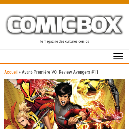
Skip
to
the
content
le magazine des cultures comics
Accueil
»
Avant-Première VO: Review Avengers #11