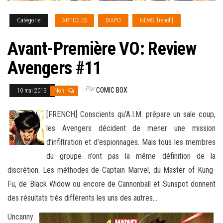
Catégorie
ARTICLES
DIAPO
NEWS [french]
Avant-Première VO: Review
Avengers #11
Par
COMIC BOX
10 mai 2013
Non
[FRENCH] Conscients qu’A.I.M. prépare un sale coup,
les Avengers décident de mener une mission
d’infiltration et d’espionnages. Mais tous les membres
du groupe n’ont pas la même définition de la
discrétion. Les méthodes de Captain Marvel
, du Master of Kung-
Fu, de Black Widow ou encore de Cannonball et Sunspot donnent
des résultats très différents les uns des autres…
Uncanny