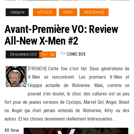
Catégorie
ARTICLES
DIAPO
NEWS [french]
Avant-Première VO: Review
All-New X-Men #2
Par
COMIC BOX
28 novembre 2012
Non
[FRENCH] Cette fois c’est fait. Deux générations de
X-Men se rencontrent. Les premiers X-Men et
l’équipe actuelle de Wolverine. Mais, comme on
pouvait s’en douter, le choc des cultures est un peu
fort pour de jeunes versions
de Cyclops, Marvel Girl, Angel, Beast
ou Angel qui n’ont jamais entendu de Wolverine, Kitty ou des
autres. Et les choses deviennent réellement intéressantes…
All-New