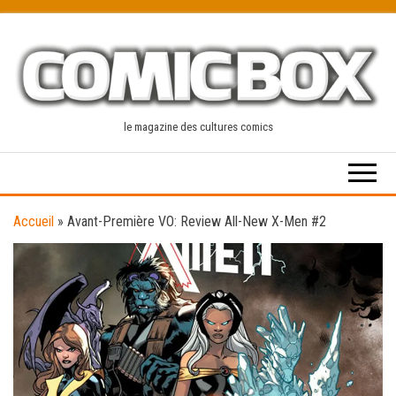
Skip
to
the
content
le magazine des cultures comics
Accueil
»
Avant-Première VO: Review All-New X-Men #2