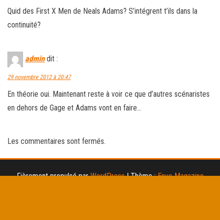
Quid des First X Men de Neals Adams? S’intégrent t’ils dans la
continuité?
admin
dit :
29 novembre 2012 à 20:47
En théorie oui. Maintenant reste à voir ce que d’autres scénaristes
en dehors de Gage et Adams vont en faire…
Les commentaires sont fermés.
Fièrement propulsé par
WordPress
|
Thème :
Envo Magazine